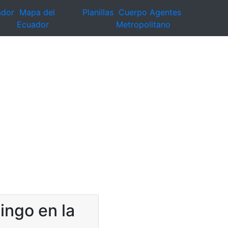
ador
Mapa del
Planillas
Cuerpo Agentes
Ecuador
Metropolitano
ingo en la