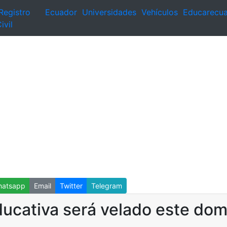
Registro
Ecuador
Universidades
Vehículos
Educarecu
ivil
atsapp
Email
Twitter
Telegram
ducativa será velado este dom