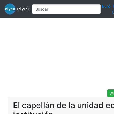
Buró
elyex
C
Wh
El capellán de la unidad e