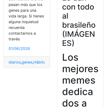
con todo
pesan más que los
genes para una
al
vida larga. Si tienes
alguna inquietud
brasileño
recuerda
(IMÁGEN
contactarnos a
través
ES)
01/06/2026
Los
diarios
,
genes
,
Hábitos
,
Larga
,
Vida
mejores
memes
dedica
dos a