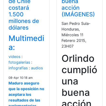
de Chile
buena
costará
acción
1.500
(IMÁGENES)
millones de
San Pedro Sula-
dólares
Honduras,
Miércoles 11
Multimedi
Febrero 2015,
a:
23H07
Orlindo
videos
:
fotogalerías
:
cumplió
infografías
:
audios
una
08-Apr 10:18 am
Maduro aseguro
que la oposición no
buena
aceptara los
resultados de las
acción
parlamentarias