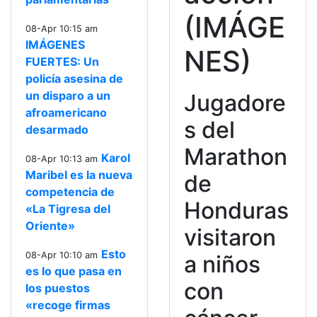
(IMÁGE
08-Apr 10:15 am
IMÁGENES
NES)
FUERTES: Un
policía asesina de
un disparo a un
Jugadore
afroamericano
s del
desarmado
Marathon
Karol
08-Apr 10:13 am
Maribel es la nueva
de
competencia de
Honduras
«La Tigresa del
Oriente»
visitaron
Esto
08-Apr 10:10 am
a niños
es lo que pasa en
con
los puestos
«recoge firmas