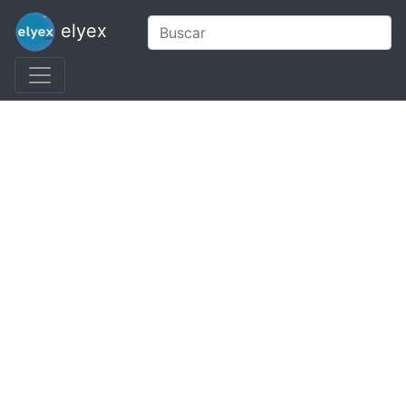
elyex