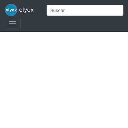
elyex