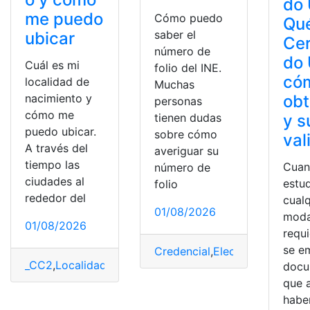
do
me puedo
Cómo puedo
Qué
saber el
ubicar
Cer
número de
do 
Cuál es mi
folio del INE.
có
localidad de
Muchas
obt
nacimiento y
personas
cómo me
tienen dudas
y s
puedo ubicar.
sobre cómo
val
A través del
averiguar su
tiempo las
Cuan
número de
ciudades al
estu
folio
rededor del
cualq
01/08/2026
moda
01/08/2026
requ
se em
Credencial
,
Elecciones
,
México
_CC2
,
Localidad
,
México
,
Nacimiento
,
Proceso
,
Vivienda
docu
que 
habe