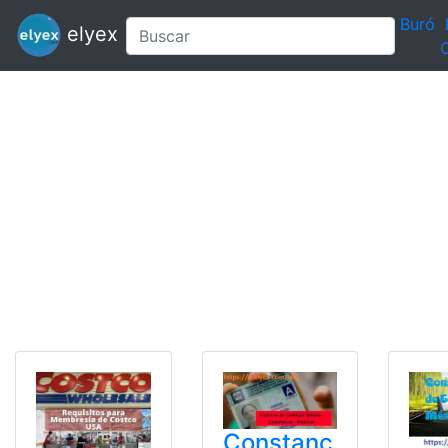
Buró
elyex
C
Constanc