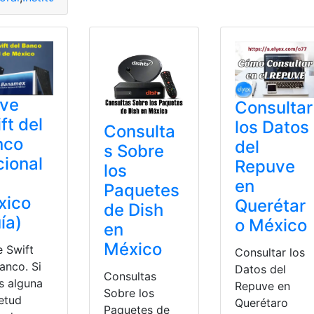
ave
Consultar
ft del
los Datos
Consulta
nco
del
s Sobre
ional
Repuve
los
en
Paquetes
xico
Querétar
de Dish
ía)
o México
en
México
e Swift
Consultar los
anco. Si
Datos del
Consultas
s alguna
Repuve en
Sobre los
ietud
Querétaro
Paquetes de