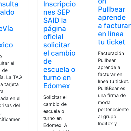
ón
sulta
Inscripcio
Pullbear
saldo
nes SEP
aprende
SAID la
a facturar
eVía
página
en línea
oficial
tu ticket
xico
solicitar
el cambio
Facturación
o
de
Pullbear
ltar el
aprende a
escuela o
o de
facturar en
turno en
ía. La TAG
línea tu ticket.
a tarjeta
Edomex
Pull&Bear es
va
una firma de
Solicitar el
lada en el
moda
cambio de
risas del
perteneciente
escuela o
,
al grupo
turno en
cíficamen
Inditex y
Edomex. A