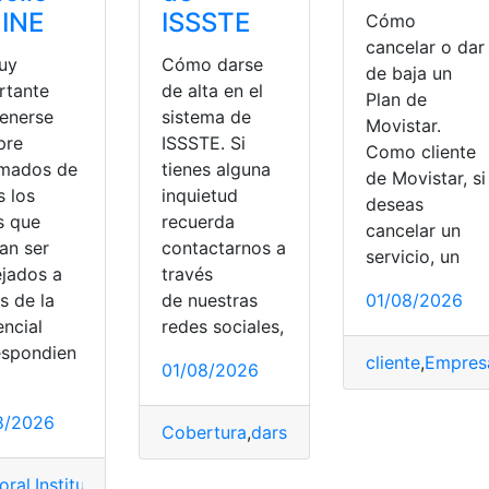
 INE
ISSSTE
Cómo
cancelar o dar
uy
Cómo darse
de baja un
rtante
de alta en el
Plan de
enerse
sistema de
Movistar.
pre
ISSSTE. Si
Como cliente
rmados de
tienes alguna
de Movistar, si
s los
inquietud
deseas
s que
recuerda
cancelar un
an ser
contactarnos a
servicio, un
jados a
través
s de la
de nuestras
01/08/2026
encial
redes sociales,
espondien
,
México
cliente
,
Empres
01/08/2026
8/2026
Cobertura
,
darse de alta
,
ISSSTE
,
México
oral
,
Instituto
,
mexico
,
Nacional
,
número de folio