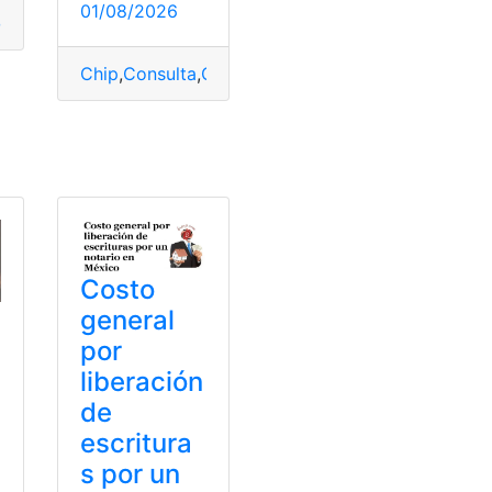
01/08/2026
einscripción
,
Recuperar
,
SEP
o del INE
,
Número de folio del INE
Chip
,
Consulta
,
Consulta online
,
Consultas
,
México
AV
,
validez
Costo
general
por
liberación
de
escritura
s por un