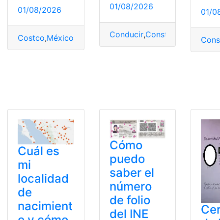
01/08/2026
01/08/2026
01/0
Conducir
,
Constancia
,
Licencia
Costco
,
México
,
registrados
,
registrar
,
Requisitos
Cons
Cómo
Cuál es
puedo
mi
saber el
localidad
número
de
de folio
nacimient
Cer
del INE
o y cómo