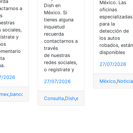
erda
México. Las
Dish en
actarnos a
oficinas
México. Si
és
especializadas
tienes alguna
uestras
para la
inquietud
 sociales,
detección de
recuerda
ístrate y
los autos
contactarnos a
nos
robados, están
través
omentario
disponibles
de nuestras
sta
redes sociales,
27/07/2026
na.
o regístrate y
7/2026
México
,
Noticia
27/07/2026
amex
,
bancos
,
Clave
,
Claves
,
Código
,
México
,
Transferencia
,
Tra
Consulta
,
Dish
,
envío
,
México
,
Paquete
,
pago
,
Sacmex
,
Servicio
,
servicio básico
,
Sistema de Aguas C