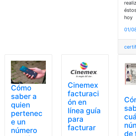
real
éstos
hoy
01/0
certi
Cinemex
Cómo
facturaci
saber a
Có
ón en
quien
sa
línea guía
pertenec
cuá
para
e un
nú
facturar
número
de 