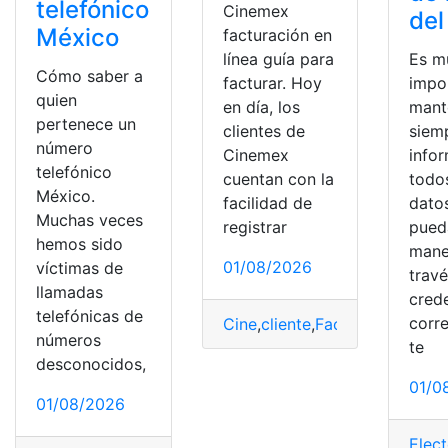
telefónico
Cinemex
del
México
facturación en
Es m
línea guía para
Cómo saber a
impo
facturar. Hoy
quien
mant
en día, los
pertenece un
siem
clientes de
número
info
Cinemex
telefónico
todo
cuentan con la
México.
dato
facilidad de
Muchas veces
pued
registrar
hemos sido
mane
01/08/2026
víctimas de
travé
llamadas
cred
telefónicas de
corr
Cine
,
cliente
,
Facturación
,
Línea
números
te
desconocidos,
01/0
01/08/2026
Elect