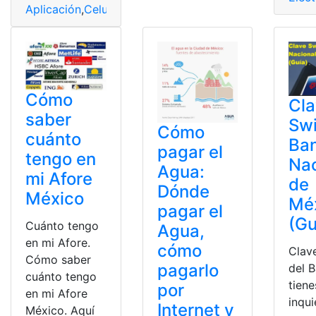
Aplicación
,
Celular
,
Llamadas
,
México
,
número
Cómo
Cl
saber
Swi
Cómo
cuánto
Ba
pagar el
tengo en
Nac
Agua:
mi Afore
de
Dónde
México
Mé
pagar el
(Gu
Cuánto tengo
Agua,
en mi Afore.
cómo
Clav
Cómo saber
pagarlo
del B
cuánto tengo
tiene
por
en mi Afore
inqu
Internet y
México. Aquí