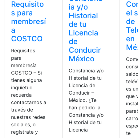
Con
Requisito
ia y/o
el 
s para
Historial
de
membresí
de tu
Tel
a
Licencia
en
COSTCO
de
Mé
Conducir
Requisitos
México
para
Com
membresía
consu
Constancia y/o
COSTCO – Si
sald
Historial de tu
tienes alguna
teleV
Licencia de
inquietud
es un
Conducir –
recuerda
que 
México. ¿Te
contactarnos a
insta
han pedido la
través de
parab
Constancia y/o
nuestras redes
carro
Historial de tu
sociales, o
espe
Licencia
regístrate y
te