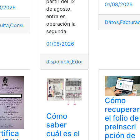
partir del 12
01/08/2026
8/2026
de agosto,
entra en
s
,
México
Datos
,
Factura
operación la
ulta
,
Consulta online
,
Consultas
,
Consultas Online
,
Decreto
,
Mé
segunda
01/08/2026
disponible
,
Edoméx
,
Escuela
,
Inscripcion
Cómo
recuperar
Cómo
el folio de
saber
preinscri
tifica
cuál es el
pción de