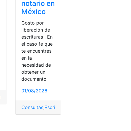
notario en
México
Costo por
liberación de
escrituras . En
el caso fe que
te encuentres
en la
necesidad de
obtener un
documento
01/08/2026
a
,
México
,
Plan
,
Servicio
Consultas
,
Escrituras
,
México
,
Noticias
,
Sistema