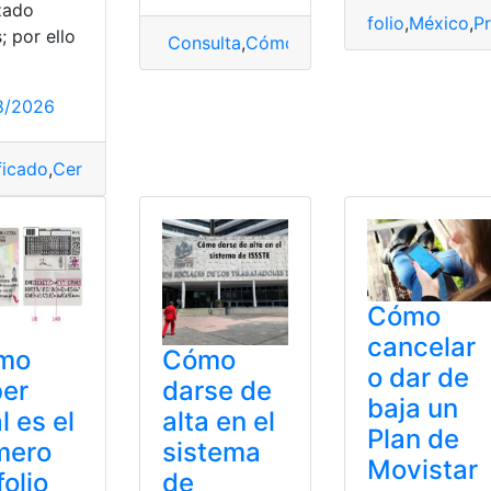
izado
folio
,
México
,
Pr
; por ello
Consulta
,
Cómo saber el número de foli
8/2026
ficado
,
Certificado UPAV
,
Contactos
,
Preescolar
,
Tramitar
,
UP
Cómo
cancelar
mo
Cómo
o dar de
ber
darse de
baja un
l es el
alta en el
Plan de
mero
sistema
Movistar
folio
de