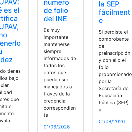
 UPAV:
número
la SEP
 es el
de folio
fácilment
tifica
del INE
e
UPAV,
Es muy
Si perdiste el
mo
importante
comprobante
enerlo
mantenerse
de
u
siempre
preinscripción
idez
informados de
y con ello el
todos los
folio
do tienes
datos que
proporcionado
dios bajo
puedan ser
por la
uier
manejados a
Secretaría de
lidad
través de la
Educación
ieres que
credencial
Pública (SEP)
ita el
,
número
,
Sistema
correspondien
al
mento
te
avala
01/08/2026
01/08/2026
r