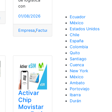
de logística
con
01/08/2026
Ecuador
ción
,
Firmas
,
México
,
Moda
xico
,
Pagos
,
Saldo
México
Estados Unidos
Empresa
,
Facturación
,
México
,
Paquete
,
Proceso
Chile
España
Colombia
es
,
Oficial
,
Página
,
SAID
,
SEP
,
solicitar
,
Turno
Quito
Santiago
Cuenca
New York
México
Ambato
Portoviejo
Activar
Ibarra
Chip
Durán
Movistar