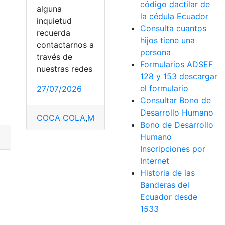
código dactilar de
alguna
la cédula Ecuador
inquietud
Consulta cuantos
recuerda
hijos tiene una
contactarnos a
persona
través de
Formularios ADSEF
nuestras redes
128 y 153 descargar
el formulario
27/07/2026
Consultar Bono de
Desarrollo Humano
COCA COLA
,
México
,
Productos
,
Requisitos
,
Trabaj
Bono de Desarrollo
Humano
s
,
REPUVE
Inscripciones por
nsferencias internacionales
Internet
Historia de las
iudad de México
Banderas del
Ecuador desde
1533