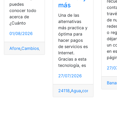
recu
más
puedes
cont
conocer todo
trav
Una de las
acerca de
de n
alternativas
¿Cuánto
redes
más practica y
o reg
01/08/2026
óptima para
déja
hacer pagos
un c
de servicios es
Afore
,
Cambios
,
consultar
,
México
,
Rendimiento
en e
Internet.
pági
Gracias a esta
tecnología, es
27/0
27/07/2026
Ban
24118
,
Agua
,
contrato de agua