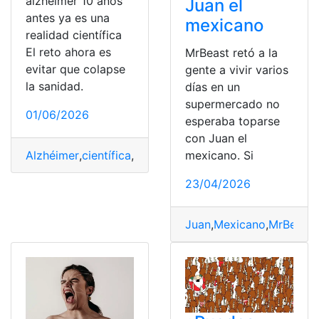
alzhéimer 10 años
Juan el
antes ya es una
mexicano
realidad científica
El reto ahora es
MrBeast retó a la
evitar que colapse
gente a vivir varios
la sanidad.
días en un
supermercado no
01/06/2026
esperaba toparse
con Juan el
mexicano. Si
Alzhéimer
,
científica
,
colapse
,
Evitar
,
predecir
,
Realidad
,
R
23/04/2026
Juan
,
Mexicano
,
MrBeast
,