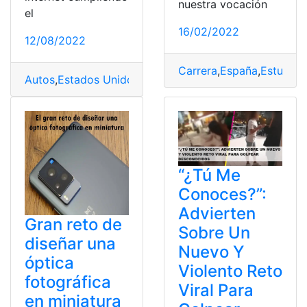
nuestra vocación
el
16/02/2022
12/08/2022
Carrera
,
España
,
Estudiar
,
Autos
,
Estados Unidos
,
Nuevo reto
,
Reto
,
Robo
,
robo de 
“¿Tú Me
Conoces?”:
Advierten
Gran reto de
Sobre Un
diseñar una
Nuevo Y
óptica
Violento Reto
fotográfica
Viral Para
en miniatura