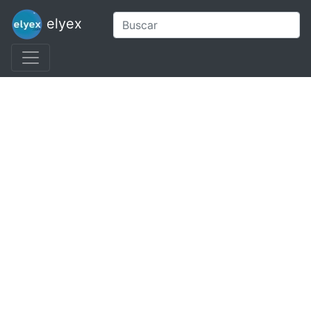
elyex