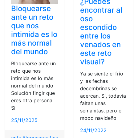
¿Puedes
Bloquearse
encontrar al
ante un reto
oso
que nos
escondido
intimida es lo
entre los
más normal
venados en
del mundo
este reto
visual?
Bloquearse ante un
reto que nos
Ya se siente el frío
intimida es lo más
y las fechas
normal del mundo
decembrinas se
Solución fingir que
acercan. Sí, todavía
eres otra persona.
faltan unas
Si
semanitas, pero el
mood navideño
25/11/2025
24/11/2022
ante
,
Bloquearse
,
fingir
,
intimida
,
normal
,
persona
,
Reto
,
So