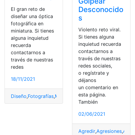
Golpear
Desconocido
El gran reto de
diseñar una óptica
s
fotográfica en
Violento reto viral.
miniatura. Si tienes
Si tienes alguna
alguna inquietud
inquietud recuerda
recuerda
contactarnos a
contactarnos a
través de nuestras
través de nuestras
redes sociales,
redes
o regístrate y
18/11/2021
déjanos
un comentario en
esta página.
Diseño
,
Fotografías
,
Miniatura
,
Óptica
,
Reto
También
02/06/2021
Agredir
,
Agresiones
,
Agre