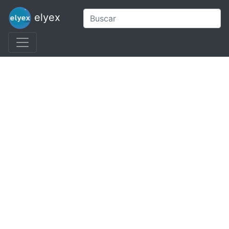
elyex