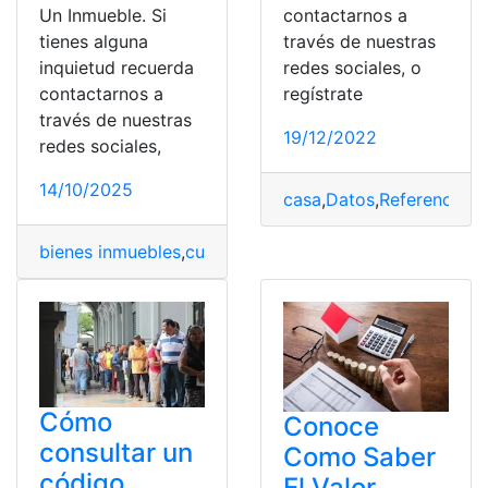
Un Inmueble. Si
contactarnos a
tienes alguna
través de nuestras
inquietud recuerda
redes sociales, o
contactarnos a
regístrate
través de nuestras
19/12/2022
redes sociales,
14/10/2025
casa
,
Datos
,
Referencia
,
T
bienes inmuebles
,
cuenta
,
Factores
,
Inmueble
,
Valor
,
Valor
Cómo
Conoce
consultar un
Como Saber
código
El Valor