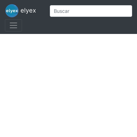
elyex