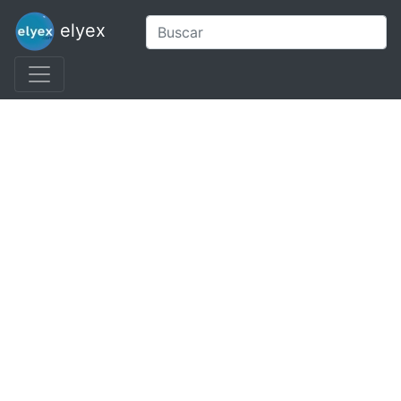
elyex