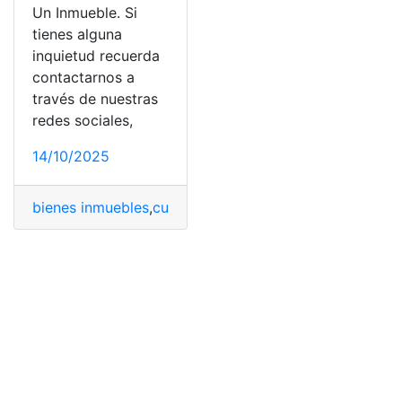
Un Inmueble. Si
tienes alguna
inquietud recuerda
contactarnos a
través de nuestras
redes sociales,
14/10/2025
bienes inmuebles
,
cuenta
,
Factores
,
Inmueble
,
Valor
,
Valor