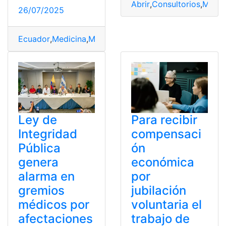
Abrir
,
Consultorios
,
Médic
26/07/2025
Ecuador
,
Medicina
,
Médicos
,
prepagada
,
reciben
,
Recome
Ley de
Para recibir
Integridad
compensaci
Pública
ón
genera
económica
alarma en
por
gremios
jubilación
médicos por
voluntaria el
afectaciones
trabajo de