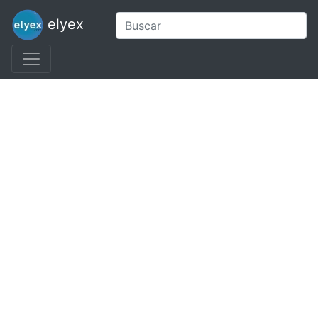
elyex