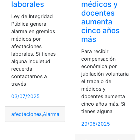
laborales
médicos y
docentes
Ley de Integridad
aumenta
Pública genera
cinco años
alarma en gremios
más
médicos por
afectaciones
Para recibir
laborales. Si tienes
compensación
alguna inquietud
económica por
recuerda
jubilación voluntaria
contactarnos a
el trabajo de
través
médicos y
03/07/2025
docentes aumenta
cinco años más. Si
tienes alguna
afectaciones
,
Alarma
,
Genera
,
gremios
,
Integridad
,
Labora
29/06/2025