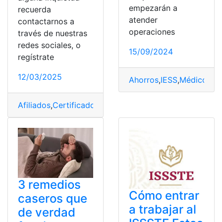
empezarán a
recuerda
atender
contactarnos a
operaciones
través de nuestras
redes sociales, o
15/09/2024
regístrate
12/03/2025
Ahorros
,
IESS
,
Médicos
,
Me
Afiliados
,
Certificados
,
IESS
,
Línea
,
Médicos
,
Pasos
,
valid
3 remedios
Cómo entrar
caseros que
a trabajar al
de verdad