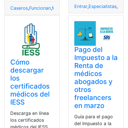
Entrar
,
Especialistas
,
ISSS
Caseros
,
Funcionan
,
Médicos
,
recomendados
,
Remedios
,
Pago del
Impuesto a la
Cómo
Renta de
descargar
médicos
los
abogados y
certificados
otros
médicos del
freelancers
IESS
en marzo
Descarga en línea
Guía para el pago
los certificados
del Impuesto a la
médicos del IESS,