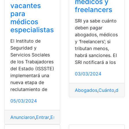
médicos y
vacantes
freelancers
para
médicos
SRI ya sabe cuánto
deben pagar
especialistas
abogados, médicos
El Instituto de
y ‘freelancers’; si
Seguridad y
tributan menos,
Servicios Sociales
habrá sanciones. El
de los Trabajadores
SRI notificará a los
del Estado (ISSSTE)
03/03/2024
implementará una
nueva etapa de
reclutamiento de
Abogados
,
Cuánto
,
deben
05/03/2024
Anunciaron
,
Entrar
,
Especialistas
,
ISSSTE
,
Médicos
,
Méxi