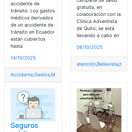
campaña de salud
accidente de
gratuita, en
tránsito. Los gastos
colaboración con la
médicos derivados
Clínica Adventista
de un accidente de
de Quito, se está
tránsito en Ecuador
llevando a cabo en
están cubiertos
hasta
06/10/2025
14/10/2025
atención
,
Bellavista
,
brind
Accidente
,
Gastos
,
Médicos
,
pago
,
solicitar
,
SPPAT
,
Transi
Seguros