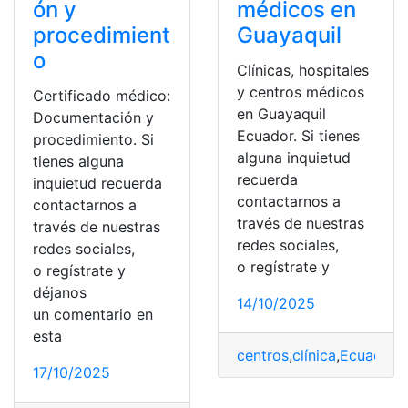
ón y
médicos en
procedimient
Guayaquil
o
Clínicas, hospitales
y centros médicos
Certificado médico:
en Guayaquil
Documentación y
Ecuador. Si tienes
procedimiento. Si
alguna inquietud
tienes alguna
recuerda
inquietud recuerda
contactarnos a
contactarnos a
través de nuestras
través de nuestras
redes sociales,
redes sociales,
o regístrate y
o regístrate y
déjanos
14/10/2025
un comentario en
esta
centros
,
clínica
,
Ecuador
,
H
17/10/2025