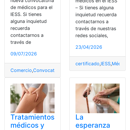
nueva convocatoria
médicos en el IESS
de médicos para el
– Si tienes alguna
IESS. Si tienes
inquietud recuerda
alguna inquietud
contactarnos a
recuerda
través de nuestras
contactarnos a
redes sociales,
través de
23/04/2026
09/07/2026
certificado
,
IESS
,
Médico
Comercio
,
Convocatoria
,
IESS
,
Médicos
,
Nueva
,
postular
Tratamientos
La
médicos y
esperanza