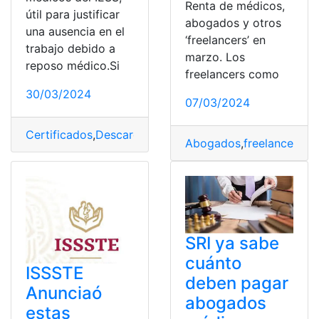
Renta de médicos,
útil para justificar
abogados y otros
una ausencia en el
‘freelancers’ en
trabajo debido a
marzo. Los
reposo médico.Si
freelancers como
30/03/2024
07/03/2024
Certificados
,
Descargar
,
IESS
,
Médicos
Abogados
,
freelancers
,
gu
SRI ya sabe
cuánto
ISSSTE
deben pagar
Anunciaó
abogados
estas