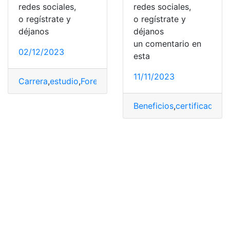
redes sociales,
redes sociales,
o regístrate y
o regístrate y
déjanos
déjanos
un comentario en
02/12/2023
esta
11/11/2023
Carrera
,
estudio
,
Forense
,
Médicos
,
México
Beneficios
,
certificado
,
Es