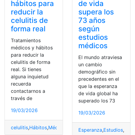
hábitos para
de vida
reducir la
supera los
celulitis de
73 años
forma real
según
estudios
Tratamientos
médicos
médicos y hábitos
para reducir la
El mundo atraviesa
celulitis de forma
un cambio
real. Si tienes
demográfico sin
alguna inquietud
precedentes en el
recuerda
que la esperanza
contactarnos a
de vida global ha
través de
superado los 73
19/03/2026
19/03/2026
celulitis
,
Hábitos
,
Médicos
,
Reducir
,
tratamientos
Esperanza
,
Estudios
,
Méd