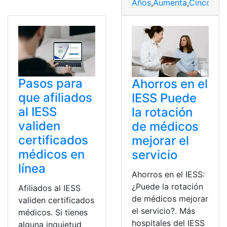
Años
,
Aumenta
,
Cinco
,
co
Pasos para
Ahorros en el
que afiliados
IESS Puede
al IESS
la rotación
validen
de médicos
certificados
mejorar el
médicos en
servicio
línea
Ahorros en el IESS:
¿Puede la rotación
Afiliados al IESS
de médicos mejorar
validen certificados
el servicio?. Más
médicos. Si tienes
hospitales del IESS
alguna inquietud