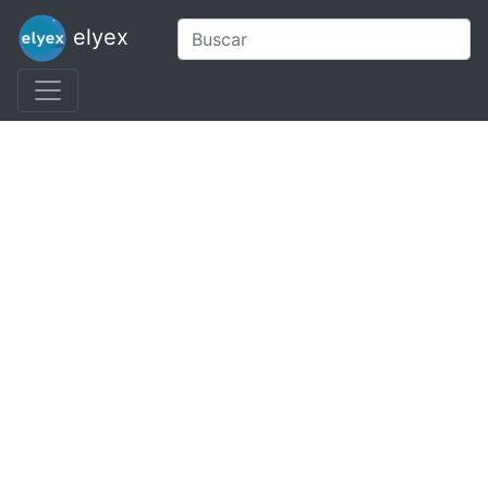
elyex