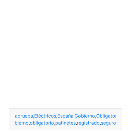
aprueba
,
Eléctricos
,
España
,
Gobierno
,
Obligatorio
,
Pat
aña
,
gobierno
,
obligatorio
,
patinetes
,
registrado
,
seguro