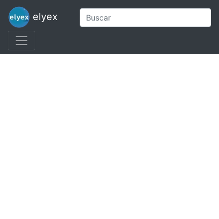
elyex