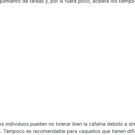
guimiento de tareas y, por si fuera poco, acelera los tiempo
s individuos pueden no tolerar bien la cafeína debido a s
d
. Tampoco es recomendable para «aquellos que tienen difi