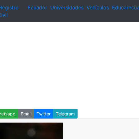
Registro
Ecuador
Universidades
Vehículos
Educarecu
ivil
atsapp
Email
Twitter
Telegram