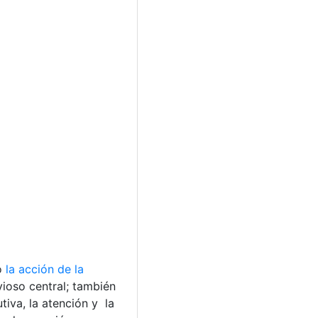
do
la acción de la
vioso central; también
iva, la atención y la