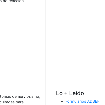
s de reacción.
Lo + Leido
íntomas de nerviosismo,
Formularios ADSEF
cultades para