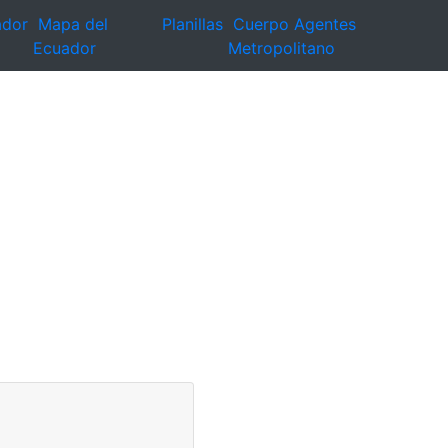
ador
Mapa del
Planillas
Cuerpo Agentes
Ecuador
Metropolitano