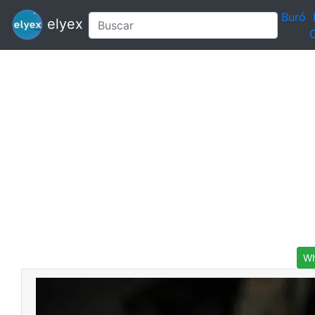
Buró
elyex
C
Wh