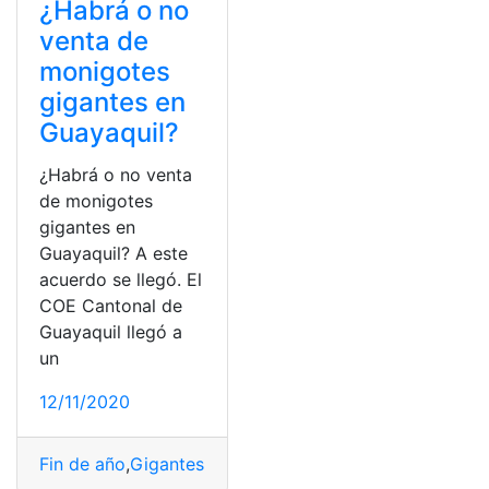
¿Habrá o no
venta de
monigotes
gigantes en
Guayaquil?
¿Habrá o no venta
de monigotes
gigantes en
Guayaquil? A este
acuerdo se llegó. El
COE Cantonal de
Guayaquil llegó a
un
12/11/2020
Fin de año
,
Gigantes
,
Guayaquil
,
Monigotes
,
Venta