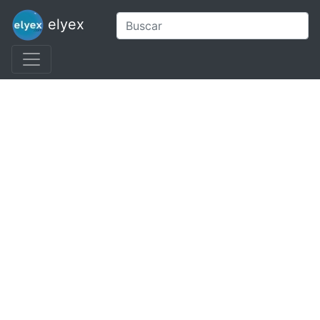
elyex