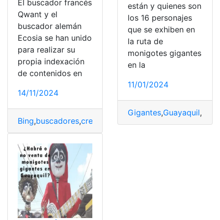
El buscador francés
están y quienes son
Qwant y el
los 16 personajes
buscador alemán
que se exhiben en
Ecosia se han unido
la ruta de
para realizar su
monigotes gigantes
propia indexación
en la
de contenidos en
11/01/2024
14/11/2024
Gigantes
,
Guayaquil
,
Moni
Bing
,
buscadores
,
creando
,
Depender
,
europeos
,
Gigante