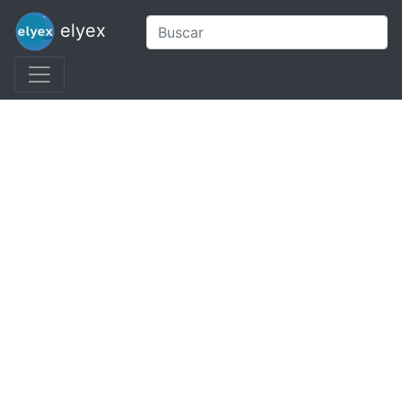
elyex