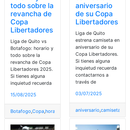
todo sobre la
aniversario
revancha de
de su Copa
Copa
Libertadores
Libertadores
Liga de Quito
estrena camiseta en
Liga de Quito vs
aniversario de su
Botafogo: horario y
Copa Libertadores.
todo sobre la
Si tienes alguna
revancha de Copa
inquietud recuerda
Libertadores 2025.
contactarnos a
Si tienes alguna
través de
inquietud recuerda
03/07/2025
15/08/2025
aniversario
,
camiseta
,
Co
Botafogo
,
Copa
,
horario
,
Libertadores
,
Liga
,
Quito
,
Revan