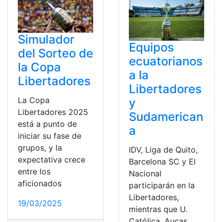
Simulador
Equipos
del Sorteo de
ecuatorianos
la Copa
a la
Libertadores
Libertadores
La Copa
y
Libertadores 2025
Sudamerican
está a punto de
a
iniciar su fase de
grupos, y la
IDV, Liga de Quito,
expectativa crece
Barcelona SC y El
entre los
Nacional
aficionados
participarán en la
Libertadores,
19/03/2025
mientras que U.
Católica, Aucas,