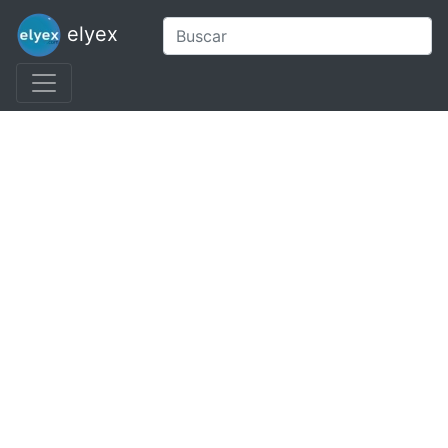
elyex