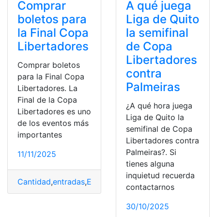
Comprar
A qué juega
boletos para
Liga de Quito
la Final Copa
la semifinal
Libertadores
de Copa
Libertadores
Comprar boletos
contra
para la Final Copa
Palmeiras
Libertadores. La
Final de la Copa
¿A qué hora juega
Libertadores es uno
Liga de Quito la
de los eventos más
semifinal de Copa
importantes
Libertadores contra
Palmeiras?. Si
11/11/2025
tienes alguna
inquietud recuerda
Cantidad
,
entradas
,
Eventos
,
Final
,
Libertadores
contactarnos
30/10/2025