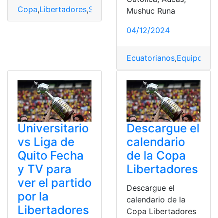
Copa
,
Libertadores
,
Simulador
,
Sorteo
Mushuc Runa
04/12/2024
Ecuatorianos
,
Equipos
,
Li
Universitario
Descargue el
vs Liga de
calendario
Quito Fecha
de la Copa
y TV para
Libertadores
ver el partido
Descargue el
por la
calendario de la
Libertadores
Copa Libertadores