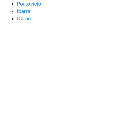
Portoviejo
Ibarra
Durán