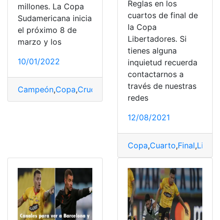
Reglas en los
millones. La Copa
cuartos de final de
Sudamericana inicia
la Copa
el próximo 8 de
Libertadores. Si
marzo y los
tienes alguna
10/01/2022
inquietud recuerda
contactarnos a
través de nuestras
Campeón
,
Copa
,
Cruce
,
Libertadores
,
Premios
redes
12/08/2021
Copa
,
Cuarto
,
Final
,
Liber