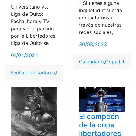
– Si tienes alguna
Universitario vs.
inquietud recuerda
Liga de Quito:
contactarnos a
Fecha, hora y TV
través de nuestras
para ver el partido
redes sociales,
por la Libertadores.
Liga de Quito se
30/03/2023
01/04/2024
Calendario
,
Copa
,
Liberta
Fecha
,
Libertadores
,
Liga
,
partido
,
Quito
,
TV
,
Universitario
El campeón
de la copa
libertadores