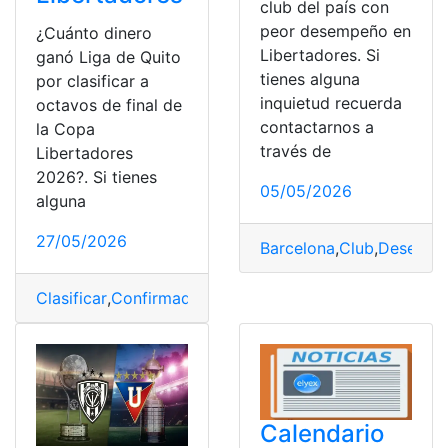
club del país con
peor desempeño en
¿Cuánto dinero
Libertadores. Si
ganó Liga de Quito
tienes alguna
por clasificar a
inquietud recuerda
octavos de final de
contactarnos a
la Copa
través de
Libertadores
2026?. Si tienes
05/05/2026
alguna
27/05/2026
Barcelona
,
Club
,
Desempe
Clasificar
,
Confirmado
,
Copa
,
Dinero
,
Final
,
gano
,
Liberta
Calendario