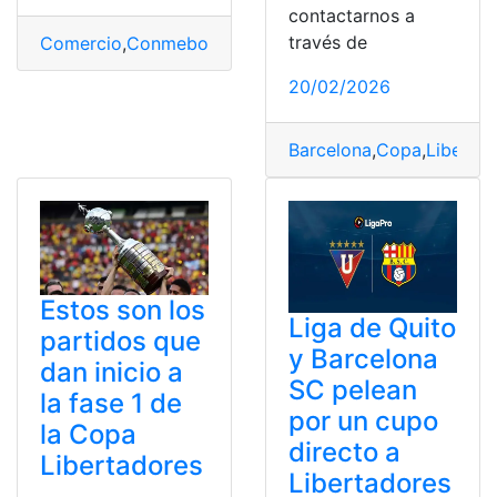
contactarnos a
través de
Comercio
,
Conmebol
,
Libertadores
,
Premios
,
Sudameric
20/02/2026
Barcelona
,
Copa
,
Liberta
Estos son los
Liga de Quito
partidos que
y Barcelona
dan inicio a
SC pelean
la fase 1 de
por un cupo
la Copa
directo a
Libertadores
Libertadores