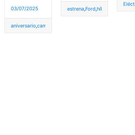
Eléct
03/07/2025
estrena
,
Ford
,
híbrido
,
ISUZU
,
li
aniversario
,
camiseta
,
Copa
,
estrena
,
Libertadores
,
Liga
,
Q