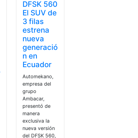
DFSK 560
El SUV de
3 filas
estrena
nueva
generació
n en
Ecuador
r
Automekano,
empresa del
grupo
Ambacar,
presentó de
manera
exclusiva la
nueva versión
del DFSK 560,