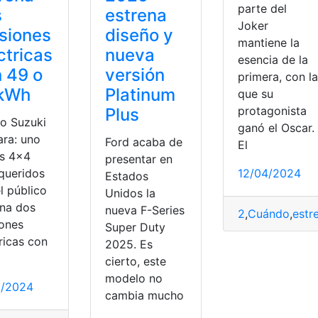
parte del
s
estrena
Joker
siones
diseño y
mantiene la
ctricas
nueva
esencia de la
 49 o
versión
primera, con la
 kWh
Platinum
que su
protagonista
Plus
o Suzuki
ganó el Oscar.
ara: uno
Ford acaba de
El
os 4×4
presentar en
12/04/2024
queridos
Estados
l público
Unidos la
ena dos
nueva F-Series
2
,
Cuándo
,
estr
iones
Super Duty
ricas con
2025. Es
cierto, este
modelo no
1/2024
cambia mucho