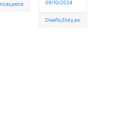
09/10/2024
ricas
,
estrena
,
kWh
,
Suzuki
,
versiones
,
Vitara
gero
,
Max
,
MHEV…
,
Nuevo
,
RANGER
Diseño
,
Duty
,
estrena
,
Ford
,
Platinum
,
Plus
,
uito