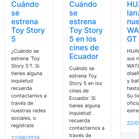
Cuándo
Cuándo
HU
se
se
lan
estrena
estrena
nu
Toy Story
Toy Story
WA
5
5 en los
GT
cines de
¿Cuándo se
HUAW
Ecuador
estrena ‘Toy
sus 
Story 5′?. Si
WAT
Cuándo se
tienes alguna
dise
estrena Toy
inquietud
y bat
Story 5 en los
recuerda
hasta
cines de
contactarnos a
Su t
Ecuador. Si
través de
ofici
tienes alguna
nuestras redes
estr
inquietud
sociales, o
recuerda
22/0
regístrate
contactarnos a
través de
22/06/2026