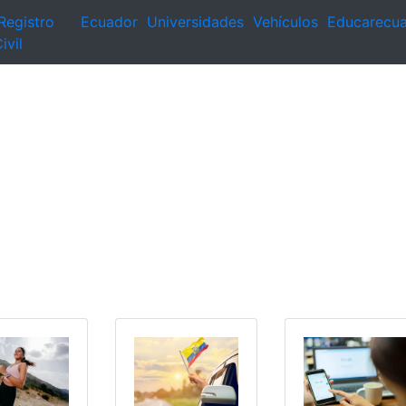
Registro
Ecuador
Universidades
Vehículos
Educarecu
ivil