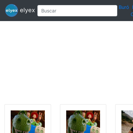
Buró
elyex
C