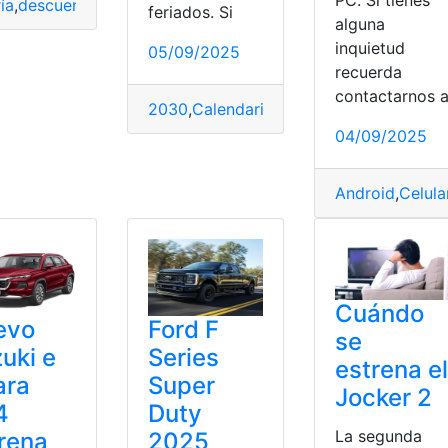
PC. Si tienes
ía
,
descuentazo
,
Diseño
,
estrena
,
GT
,
Huawei
,
Watch
feriados. Si
alguna
inquietud
05/09/2025
recuerda
oy
,
Toy Story 5
contactarnos 
2030
,
Calendario
,
Ecuador
,
estrena
,
Feria
04/09/2025
Android
,
Celula
Cuándo
evo
Ford F
se
uki e
Series
estrena el
ara
Super
Jocker 2
4
Duty
La segunda
rena
2025