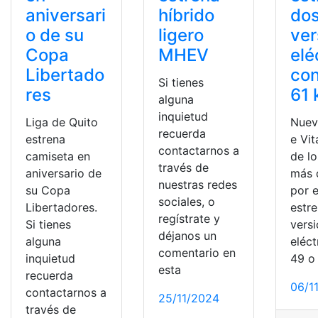
aniversari
híbrido
do
o de su
ligero
ver
Copa
MHEV
elé
Libertado
con
Si tienes
res
61
alguna
inquietud
Liga de Quito
Nuev
recuerda
estrena
e Vit
contactarnos a
camiseta en
de l
través de
aniversario de
más 
nuestras redes
su Copa
por e
sociales, o
Libertadores.
estr
regístrate y
Si tienes
vers
déjanos un
alguna
eléct
comentario en
inquietud
49 o
esta
recuerda
06/1
contactarnos a
25/11/2024
través de