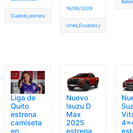
Bater
16/06/2026
Cuándo
,
estrena
,
Story
,
Toy
cines
,
Ecuador
,
estrena
,
Story
,
T
Liga de
Nuevo
Nu
Quito
Isuzu D
Suz
estrena
Max
Vit
camiseta
2025
4×
en
estrena
est