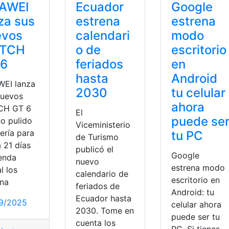
AWEI
Ecuador
Google
za sus
estrena
estrena
evos
calendari
modo
TCH
o de
escritorio
 6
feriados
en
hasta
Android
EI lanza
2030
tu celular
nuevos
ahora
CH GT 6
El
puede se
ño pulido
Viceministerio
ería para
tu PC
de Turismo
 21 días
publicó el
Google
ienda
nuevo
estrena modo
al los
calendario de
escritorio en
ena
feriados de
Android: tu
Ecuador hasta
9/2025
celular ahora
2030. Tome en
puede ser tu
cuenta los