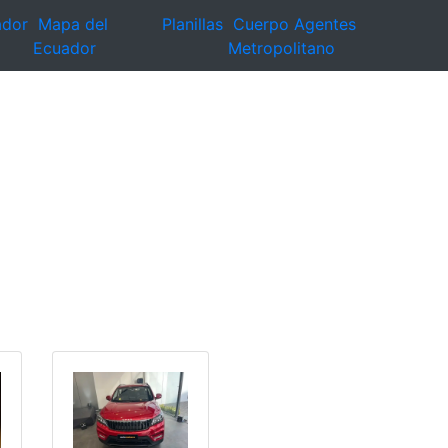
ador
Mapa del
Planillas
Cuerpo Agentes
Ecuador
Metropolitano