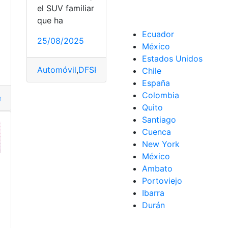
el SUV familiar
que ha
Ecuador
25/08/2025
México
a
dos
Estados Unidos
Automóvil
,
DFSK
,
DFSK 560
,
Ecuador
,
estrena
,
Gene
Chile
España
Colombia
r
,
Escritorio
,
estrena
,
Google
,
PC
Quito
Santiago
Cuenca
New York
México
Ambato
Portoviejo
Ibarra
Durán