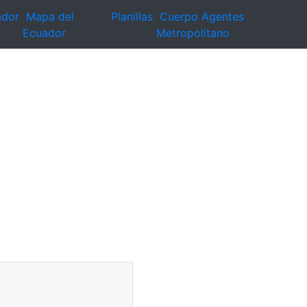
ador
Mapa del
Planillas
Cuerpo Agentes
Ecuador
Metropolitano