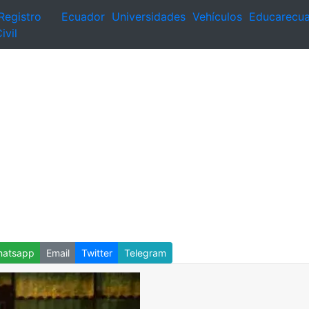
Registro
Ecuador
Universidades
Vehículos
Educarecu
ivil
atsapp
Email
Twitter
Telegram