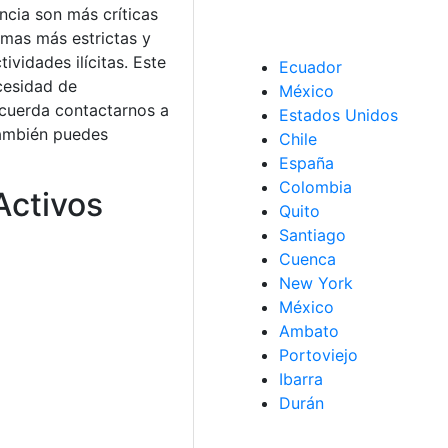
ncia son más críticas
rmas más estrictas y
vidades ilícitas. Este
Ecuador
ecesidad de
México
ecuerda contactarnos a
Estados Unidos
También puedes
Chile
España
Colombia
Activos
Quito
Santiago
Cuenca
New York
México
Ambato
Portoviejo
Ibarra
Durán