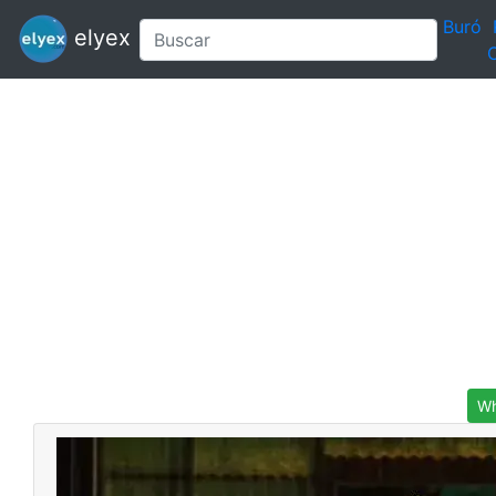
Buró
elyex
C
Wh