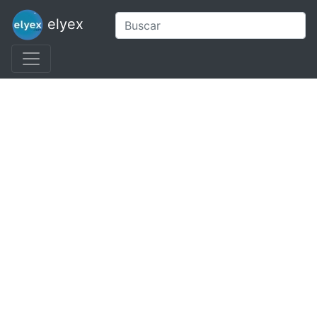
elyex