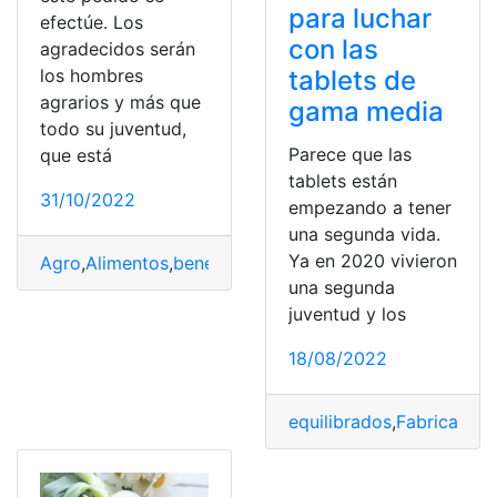
para luchar
efectúe. Los
con las
agradecidos serán
los hombres
tablets de
agrarios y más que
gama media
todo su juventud,
Parece que las
que está
tablets están
31/10/2022
empezando a tener
una segunda vida.
Ya en 2020 vivieron
Agro
,
Alimentos
,
beneficiario del bono
,
Bono
,
Dinero
,
Juv
una segunda
juventud y los
18/08/2022
equilibrados
,
Fabricantes