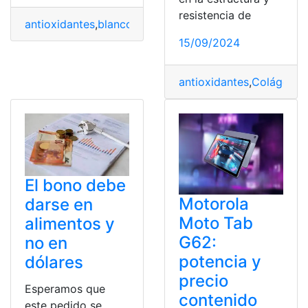
resistencia de
antioxidantes
,
blanco
,
Colágeno
,
jugo
,
Juventud
,
Oro
,
Piel
,
15/09/2024
antioxidantes
,
Colágeno
,
El bono debe
Motorola
darse en
Moto Tab
alimentos y
G62:
no en
potencia y
dólares
precio
Esperamos que
contenido
este pedido se