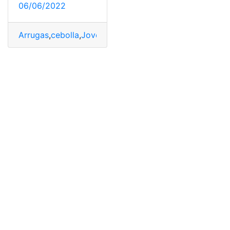
06/06/2022
Arrugas
,
cebolla
,
Jovenes
,
Juventud
,
mascarilla
,
Product