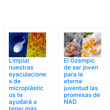
Limpiar
El Ozempic
nuestras
de ser joven
eyaculacione
para la
s de
eterna
microplástic
juventud las
os te
promesas de
ayudará a
NAD
tener más