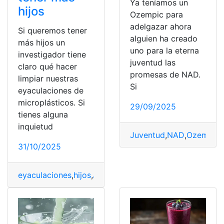
Ya teníamos un
hijos
Ozempic para
adelgazar ahora
Si queremos tener
alguien ha creado
más hijos un
uno para la eterna
investigador tiene
juventud las
claro qué hacer
promesas de NAD.
limpiar nuestras
Si
eyaculaciones de
microplásticos. Si
29/09/2025
tienes alguna
inquietud
Juventud
,
NAD
,
Ozempic
31/10/2025
eyaculaciones
,
hijos
,
Juventud
,
microplásticos
,
Organism