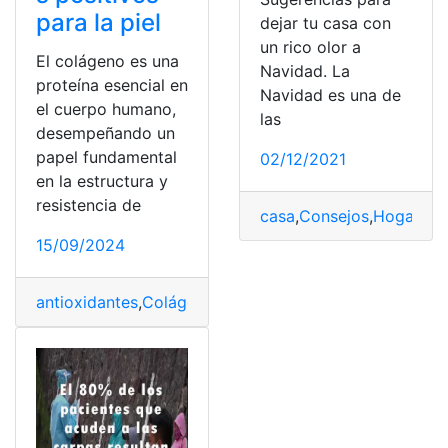
para la piel
dejar tu casa con
un rico olor a
El colágeno es una
Navidad. La
proteína esencial en
Navidad es una de
el cuerpo humano,
las
desempeñando un
papel fundamental
02/12/2021
en la estructura y
resistencia de
casa
,
Consejos
,
Hogares
,
15/09/2024
antioxidantes
,
Colágeno
,
jugo
,
Juventud
,
morado
,
Oro
,
Pie