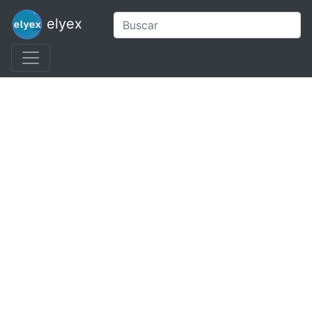
elyex