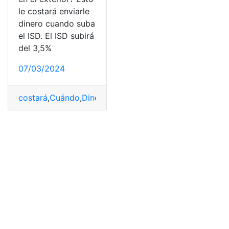
le costará enviarle
dinero cuando suba
el ISD. El ISD subirá
del 3,5%
07/03/2024
costará
,
Cuándo
,
Dinero
,
enviarle
,
Exterior
,
Familiar
,
ISD
,
le