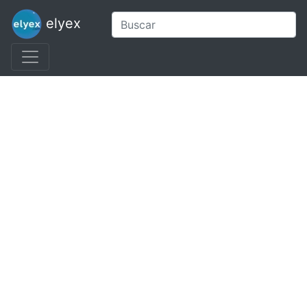
elyex