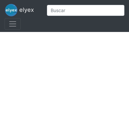
elyex