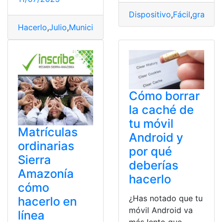
Dispositivo
,
Fácil
,
gratuito
Hacerlo
,
Julio
,
Municipal
,
pago
,
Quito
Cómo borrar
la caché de
tu móvil
Matrículas
Android y
ordinarias
por qué
Sierra
deberías
Amazonía
hacerlo
cómo
¿Has notado que tu
hacerlo en
móvil Android va
línea