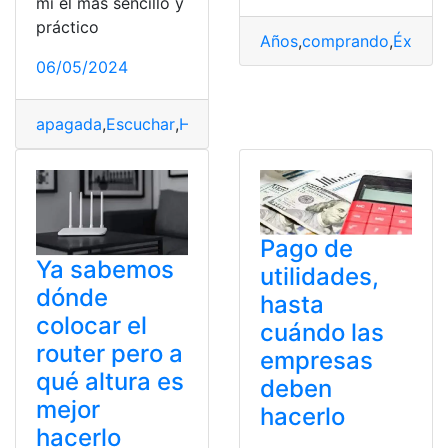
mí el más sencillo y
práctico
Años
,
comprando
,
Éxito
,
F
06/05/2024
apagada
,
Escuchar
,
Hacerlo
,
Música
,
Pantalla
,
Puedo
,
senc
Pago de
Ya sabemos
utilidades,
dónde
hasta
colocar el
cuándo las
router pero a
empresas
qué altura es
deben
mejor
hacerlo
hacerlo