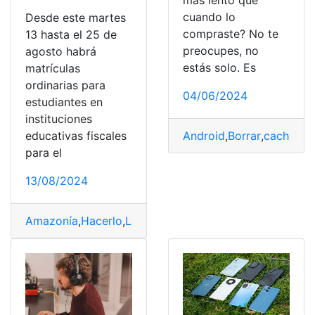
más lento que
cuando lo
Desde este martes
compraste? No te
13 hasta el 25 de
preocupes, no
agosto habrá
estás solo. Es
matrículas
ordinarias para
04/06/2024
estudiantes en
instituciones
educativas fiscales
Android
,
Borrar
,
cache
,
de
para el
13/08/2024
Amazonía
,
Hacerlo
,
Línea
,
matrículas
,
ordinarias
,
Sierra