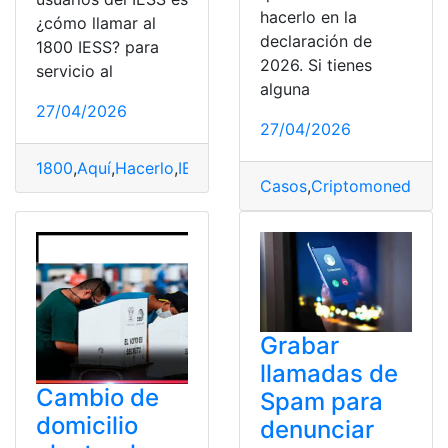
hacerlo en la
¿cómo llamar al
declaración de
1800 IESS? para
2026. Si tienes
servicio al
alguna
27/04/2026
27/04/2026
1800
,
Aquí
,
Hacerlo
,
IESS
,
llamar
,
Revisa
Casos
,
Criptomonedas
,
de
Grabar
llamadas de
Cambio de
Spam para
domicilio
denunciar