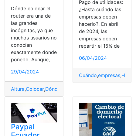
Pago de utilidades:
Dónde colocar el
¿Hasta cuándo las
router era una de
empresas deben
las grandes
hacerlo?. En abril
incógnitas, ya que
de 2024, las
muchos usuarios no
empresas deben
conocían
repartir el 15% de
exactamente dónde
06/04/2024
ponerlo. Aunque,
29/04/2024
Cuándo
,
empresas
,
Hacer
Altura
,
Colocar
,
Dónde
,
Hacerlo
,
mejor
,
pero
,
Router
,
sabe
Paypal
Ecuador