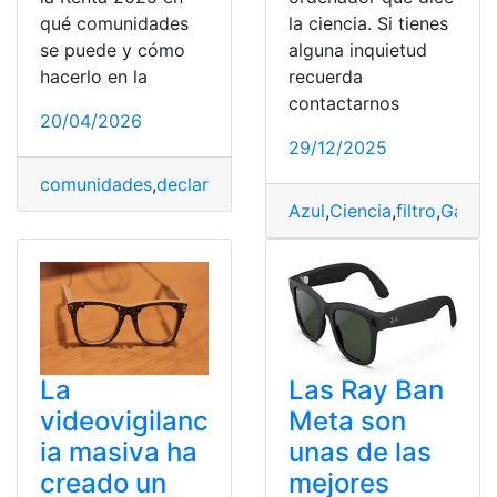
qué comunidades
la ciencia. Si tienes
se puede y cómo
alguna inquietud
hacerlo en la
recuerda
contactarnos
20/04/2026
29/12/2025
comunidades
,
declaración
,
deducirte
,
España
,
Gafas
,
lent
Azul
,
Ciencia
,
filtro
,
Gafas
,
La
Las Ray Ban
videovigilanc
Meta son
ia masiva ha
unas de las
creado un
mejores