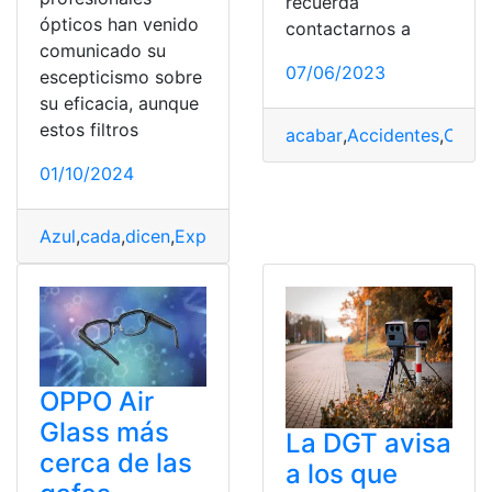
recuerda
ópticos han venido
contactarnos a
comunicado su
07/06/2023
escepticismo sobre
su eficacia, aunque
estos filtros
acabar
,
Accidentes
,
Coch
01/10/2024
Azul
,
cada
,
dicen
,
Expertos
,
filtro
,
Gafas
,
Merecen
,
no
,
pen
OPPO Air
Glass más
La DGT avisa
cerca de las
a los que