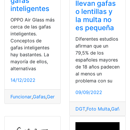
gafas
llevan gafas
inteligentes
o lentillas y
la multa no
OPPO Air Glass más
es pequeña
cerca de las gafas
inteligentes.
Diferentes estudios
Conceptos de
afirman que un
gafas inteligentes
79,5% de los
hay bastantes. La
españoles mayores
mayoría de ellos,
de 18 años padecen
alternativas
al menos un
14/12/2022
problema con su
09/09/2022
Funcionar
,
Gafas
,
Generación
,
Tamaño
,
Tecnología
DGT
,
Foto Multa
,
Gafas
,
le