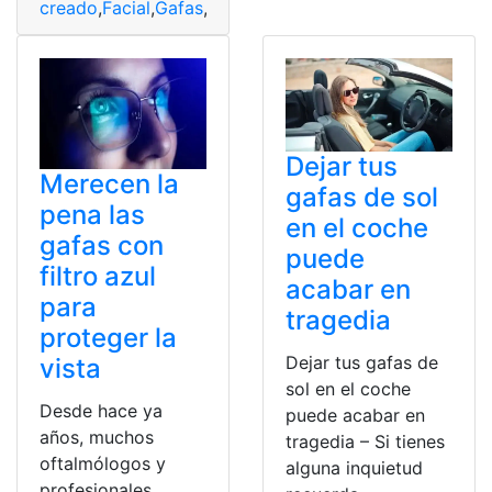
creado
,
Facial
,
Gafas
,
preocupación
,
producto
,
Reconoci
Dejar tus
Merecen la
gafas de sol
pena las
en el coche
gafas con
puede
filtro azul
acabar en
para
tragedia
proteger la
Dejar tus gafas de
vista
sol en el coche
Desde hace ya
puede acabar en
años, muchos
tragedia – Si tienes
oftalmólogos y
alguna inquietud
profesionales