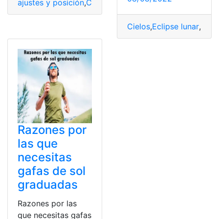
ajustes y posición
,
Conectividad
,
Gafas
,
Imagen
,
Lenovo
Cielos
,
Eclipse lunar
,
Ecli
Razones por
las que
necesitas
gafas de sol
graduadas
Razones por las
que necesitas gafas