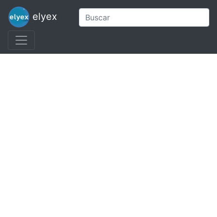
elyex