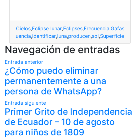
Cielos
,
Eclipse lunar
,
Eclipses
,
Frecuencia
,
Gafas
,
Siste
nar
,
frecuencia
,
identificar
,
luna
,
producen
,
sol
,
Superficie
Navegación de entradas
Entrada anterior
¿Cómo puedo eliminar
permanentemente a una
persona de WhatsApp?
Entrada siguiente
Primer Grito de Independencia
de Ecuador – 10 de agosto
para niños de 1809