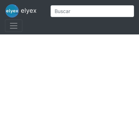
elyex