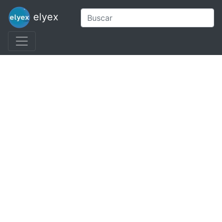
elyex