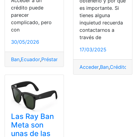
Acceder a un
obtenerlo y por qué
crédito puede
es importante. Si
parecer
tienes alguna
complicado, pero
inquietud recuerda
con
contactarnos a
través de
30/05/2026
17/03/2025
Ban
,
Ecuador
,
Préstamo
,
solicitar
Acceder
,
Ban
,
Crédito
,
Ecu
Las Ray Ban
Meta son
unas de las