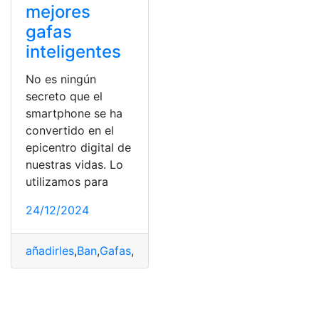
mejores
gafas
inteligentes
No es ningún
secreto que el
smartphone se ha
convertido en el
epicentro digital de
nuestras vidas. Lo
utilizamos para
24/12/2024
añadirles
,
Ban
,
Gafas
,
Inteligentes
,
Mark
,
meta
,
Pantalla
,
pl