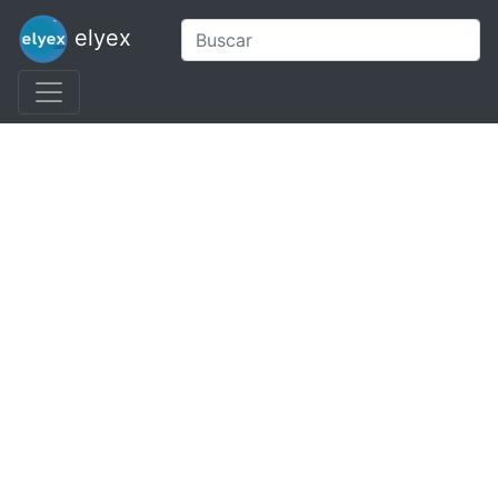
elyex