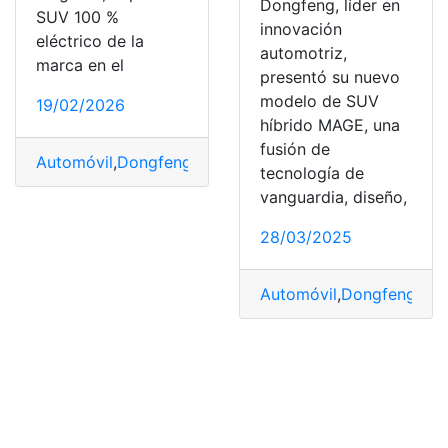
Dongfeng, líder en
SUV 100 %
innovación
eléctrico de la
automotriz,
marca en el
presentó su nuevo
modelo de SUV
19/02/2026
híbrido MAGE, una
fusión de
Automóvil
,
Dongfeng
,
Ecuador
,
Eléctrico
,
emisiones
,
Ingr
tecnología de
vanguardia, diseño,
28/03/2025
Automóvil
,
Dongfeng
,
Ecu