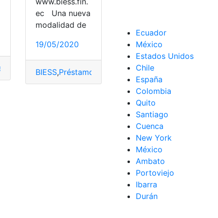
www.biess.fin.
ec Una nueva
modalidad de
Ecuador
19/05/2020
México
Estados Unidos
Chile
rios
,
Procesos Virtuales
BIESS
,
Préstamos Hipotecarios
,
Procesos Virtuale
España
uctividad
Colombia
Quito
rocesos Virtuales
,
Tecnología
,
Universidad
,
Universitarios
Santiago
os Virtuales
Cuenca
New York
ientas Ecuador
,
Notas
,
Noticias
,
Procesos
,
Procesos Virtuale
México
Ambato
Portoviejo
Ibarra
Durán