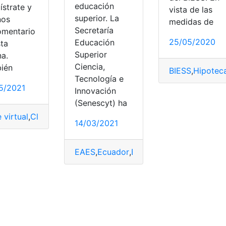
educación
ístrate y
vista de las
superior. La
nos
medidas de
Secretaría
omentario
25/05/2020
Educación
sta
Superior
na.
Ciencia,
ién
BIESS
,
Hipoteca
Tecnología e
5/2021
ia
,
Negocios
,
organización
,
Procesos
,
Procesos Virtuales
,
prod
Innovación
(Senescyt) ha
 virtual
,
Clases
,
Información
,
Matrícula
,
matrículas
,
Procesos
,
P
ementarios
,
Procesos electorales
,
procesos judiciales
,
Proces
14/03/2021
EAES
,
Ecuador
,
Ecuador
,
Habilitar
,
Herram