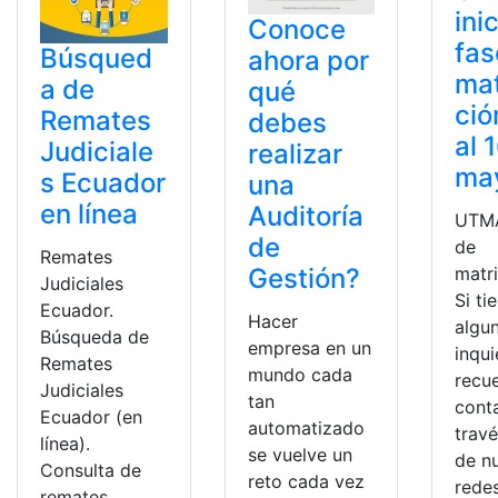
ini
Conoce
fas
Búsqued
ahora por
mat
a de
qué
ció
Remates
debes
al 
Judiciale
realizar
ma
s Ecuador
una
en línea
Auditoría
UTM
de
de
Remates
Gestión?
matr
Judiciales
Si ti
Ecuador.
Hacer
algu
Búsqueda de
empresa en un
inqu
Remates
mundo cada
recu
Judiciales
tan
cont
Ecuador (en
automatizado
trav
línea).
se vuelve un
de n
Consulta de
reto cada vez
redes
remates