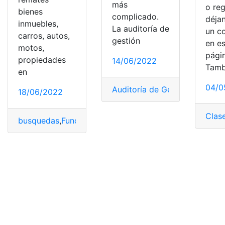
más
o reg
bienes
complicado.
déja
inmuebles,
La auditoría de
un c
carros, autos,
gestión
en e
motos,
pági
propiedades
14/06/2022
Tamb
en
04/0
Auditoría de Gestión
,
Eficienc
18/06/2022
Clase
busquedas
,
Función Judicial
,
Procesos
,
Procesos compl