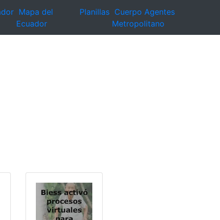
ador
Mapa del
Planillas
Cuerpo Agentes
Ecuador
Metropolitano