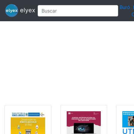
Buró
elyex
C
UT