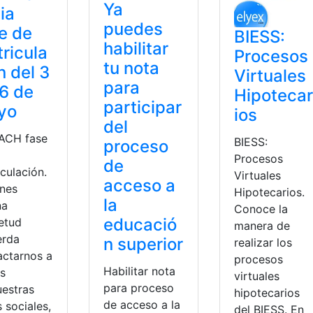
Ya
cia
puedes
e de
BIESS:
habilitar
ricula
Procesos
tu nota
n del 3
Virtuales
para
16 de
Hipotecar
participar
yo
ios
del
ACH fase
BIESS:
proceso
Procesos
de
iculación.
Virtuales
acceso a
enes
Hipotecarios.
la
na
Conoce la
educació
ietud
manera de
erda
n superior
realizar los
actarnos a
procesos
Habilitar nota
és
virtuales
para proceso
uestras
hipotecarios
de acceso a la
 sociales,
del BIESS. En