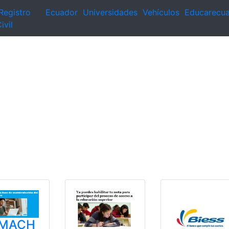
Registro
Ecuador
Universidades
Vehículos
Educarecu
ivil
MACH