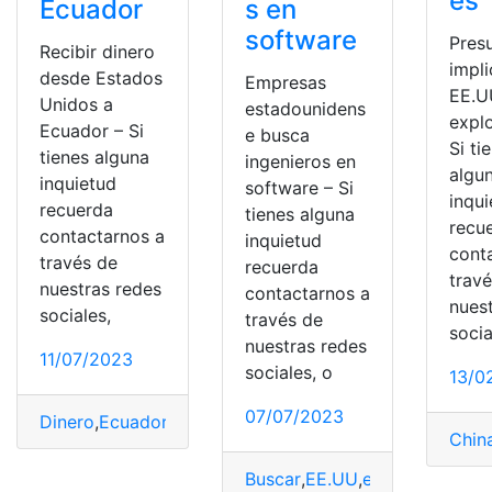
es
Ecuador
s en
software
Pres
Recibir dinero
impl
desde Estados
Empresas
EE.U
Unidos a
estadounidens
expl
Ecuador – Si
e busca
Si ti
tienes alguna
ingenieros en
algu
inquietud
software – Si
inqu
recuerda
tienes alguna
recu
contactarnos a
inquietud
cont
través de
recuerda
trav
nuestras redes
contactarnos a
nues
sociales,
través de
socia
nuestras redes
11/07/2023
sociales, o
13/0
07/07/2023
Dinero
,
Ecuador
,
EE.UU
,
métodos
,
Recibir
Chin
Buscar
,
EE.UU
,
empresas
,
ingen