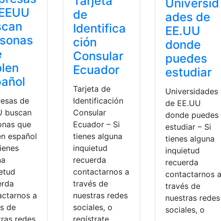
Tarjeta
Universid
 EEUU
de
ades de
scan
Identifica
EE.UU
rsonas
ción
donde
e
Consular
puedes
len
Ecuador
estudiar
añol
Tarjeta de
Universidades
esas de
Identificación
de EE.UU
 buscan
Consular
donde puedes
onas que
Ecuador – Si
estudiar – Si
en español
tienes alguna
tienes alguna
tienes
inquietud
inquietud
na
recuerda
recuerda
ietud
contactarnos a
contactarnos 
erda
través de
través de
actarnos a
nuestras redes
nuestras redes
és de
sociales, o
sociales, o
tras redes
regístrate