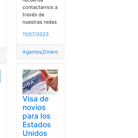
contactarnos a
a
través de
nuestras redes
11/07/2023
Agentes
,
Dinero
,
Ecuador
,
EE.UU
,
Western Unión
,
Docentes
,
EE.UU
,
Programas
Visa de
novios
para los
Estados
Unidos