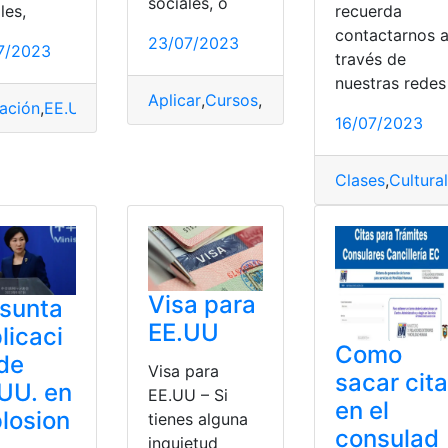
sociales, o
les,
recuerda
contactarnos 
23/07/2023
7/2023
través de
nuestras redes
Aplicar
,
Cursos
,
EE.UU
,
Estudiar
,
visas
ación
,
EE.UU
,
Profesor
,
Programa
,
trabajar
16/07/2023
tis
,
EE.UU
,
Inglés
Clases
,
Cultural
Visa para
sunta
EE.UU
licaci
Como
de
Visa para
sacar cita
UU. en
EE.UU – Si
en el
losion
tienes alguna
consulad
inquietud