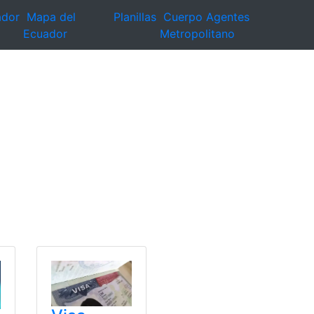
ador
Mapa del
Planillas
Cuerpo Agentes
Ecuador
Metropolitano