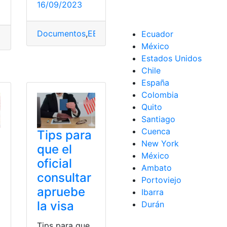
16/09/2023
Documentos
,
EE.UU
,
Emergencia
,
México
,
Obtener
Ecuador
,
EE.UU
,
Espacio
,
Estudiar
México
Estados Unidos
Chile
España
Colombia
Quito
Santiago
Cuenca
Tips para
New York
que el
México
oficial
Ambato
consultar
Portoviejo
apruebe
Ibarra
la visa
Durán
Tips para que