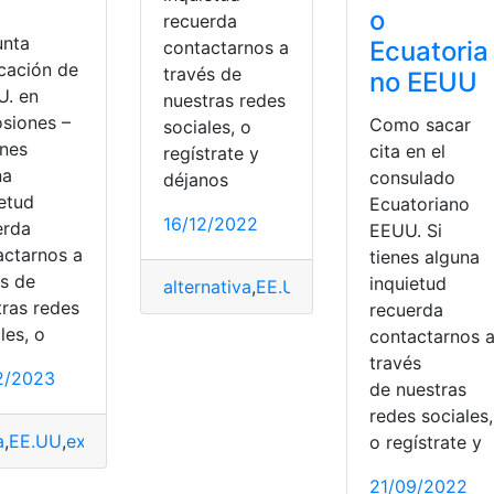
o
recuerda
unta
Ecuatoria
contactarnos a
icación de
través de
no EEUU
U. en
nuestras redes
osiones –
Como sacar
sociales, o
enes
cita en el
regístrate y
na
consulado
déjanos
ietud
Ecuatoriano
16/12/2022
erda
EEUU. Si
actarnos a
tienes alguna
és de
inquietud
alternativa
,
EE.UU
,
Expertos
,
Solicitud
,
So
tras redes
recuerda
les, o
contactarnos 
través
2/2023
de nuestras
redes sociales,
a
,
EE.UU
,
explosiones
,
Implicación
,
Informe
o regístrate y
ierias
,
Ingeniero
,
software
,
Teletrabajo
21/09/2022