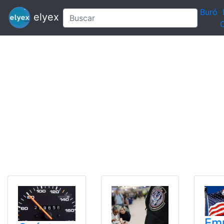
Buró
elyex
C
Em