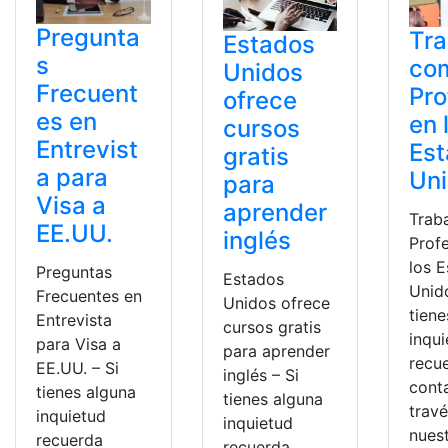
Pregunta
Tra
Estados
s
co
Unidos
Frecuent
Pro
ofrece
es en
en 
cursos
Entrevist
Es
gratis
a para
Un
para
Visa a
aprender
Trab
EE.UU.
inglés
Prof
los 
Preguntas
Estados
Unido
Frecuentes en
Unidos ofrece
tiene
Entrevista
cursos gratis
inqu
para Visa a
para aprender
recu
EE.UU. – Si
inglés – Si
cont
tienes alguna
tienes alguna
trav
inquietud
inquietud
nues
recuerda
recuerda