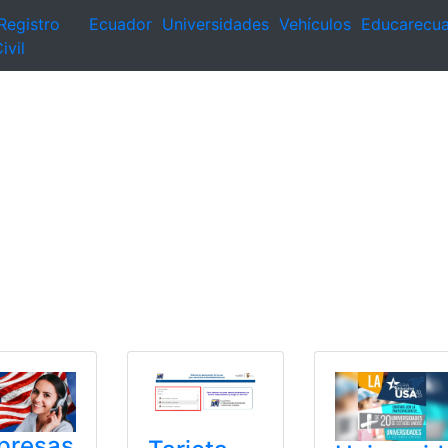
Registro
Ecuador
Universidades
Vehículos
Educarecu
ivil
presas