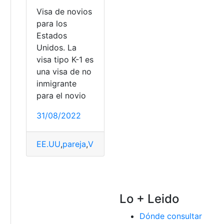
Visa de novios
para los
Estados
Unidos. La
visa tipo K-1 es
una visa de no
inmigrante
para el novio
31/08/2022
licitud de visa
EE.UU
,
pareja
,
Visa
,
visa a EE.UU
,
Visa de novios
,
Vi
a
Lo + Leido
Dónde consultar