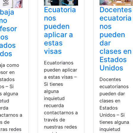
Ecuatoria
Docentes
baja
nos
ecuatoria
mo
pueden
nos
fesor
aplicar a
pueden
los
estas
dar
tados
visas
clases en
idos
Estados
Ecuatorianos
aja como
Unidos
pueden aplicar
esor en
a estas visas –
Estados
Docentes
Si tienes
s – Si
ecuatorianos
alguna
s alguna
pueden dar
inquietud
ietud
clases en
recuerda
erda
Estados
contactarnos a
actarnos a
Unidos – Si
través de
és de
tienes alguna
nuestras redes
tras redes
inquietud