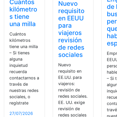
Cuántos
Nuevo
de
kilómetro
requisito
bu
s tiene
en EEUU
pe
una milla
para
qu
viajeros
Cuántos
hab
revisión
kilómetros
esp
de redes
tiene una milla
– Si tienes
Empr
sociales
alguna
EEUU
Nuevo
inquietud
pers
requisito en
recuerda
habl
EE.UU. para
contactarnos a
– Si 
viajeros:
través de
algu
revisión de
nuestras redes
inqu
redes sociales.
sociales, o
recu
EE. UU. exige
regístrate
cont
revisión de
trav
27/07/2026
redes sociales
nues