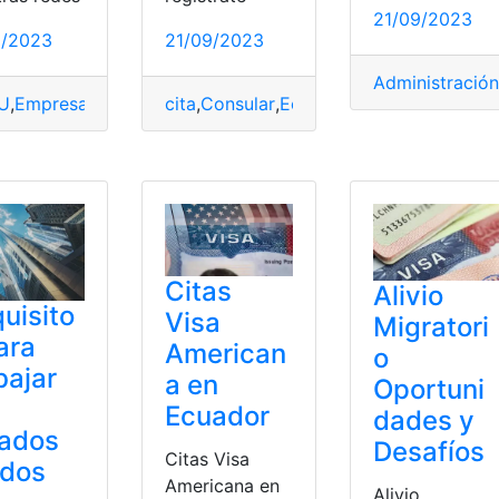
21/09/2023
2/2023
21/09/2023
ma
Administración
U
,
Empresa
,
Español
,
Hablar
,
Personas
cita
,
Consular
,
Ecuador
,
EE.UU
,
Tarjeta
iales
,
requisito
,
Revisión
,
sociales
,
Viajeros
Citas
Alivio
uisito
Visa
Migratori
ara
American
o
bajar
a en
Oportuni
Ecuador
dades y
tados
Desafíos
Citas Visa
idos
Americana en
Alivio