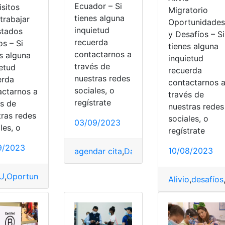
Ecuador – Si
isitos
Migratorio
tienes alguna
trabajar
Oportunidades
inquietud
stados
y Desafíos – Si
recuerda
s – Si
tienes alguna
contactarnos a
s alguna
inquietud
través de
ietud
recuerda
nuestras redes
erda
contactarnos 
sociales, o
actarnos a
través de
regístrate
és de
nuestras redes
tras redes
sociales, o
03/09/2023
les, o
regístrate
9/2023
10/08/2023
agendar cita
,
Datos
,
Ecuador
,
EE.UU
,
visa
U
,
Oportunidades
,
Requisitos
,
trabajar
,
Visa
U
,
ley parole
,
Requisitos
Alivio
,
desafíos