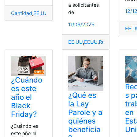
a solicitantes
12/1
de
Cantidad
,
EE.UU
,
Kilometraje
,
Kilómetro
,
Medidas
,
Siste
11/06/2025
EE.U
EE.UU
,
EEUU
,
Redes
,
Redes soc
¿Cuándo
Req
es este
s p
¿Qué es
año el
tra
la Ley
Black
en
Parole y a
Friday?
Es
quiénes
¿Cuándo es
Un
beneficia
este año el