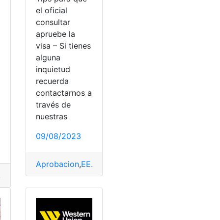
el oficial
consultar
apruebe la
visa – Si tienes
alguna
inquietud
a
recuerda
contactarnos a
través de
nuestras
09/08/2023
 a EE.UU
Aprobacion
,
EE.UU
,
oficial consular
,
Tips
,
Visa
,
visa
,
EE.UU
,
Migrantes
,
Migratorio
,
Oportunidades