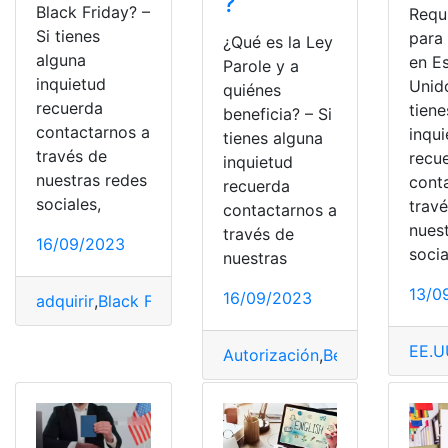
?
Black Friday? –
Requ
Si tienes
para 
¿Qué es la Ley
alguna
en E
Parole y a
inquietud
Unido
quiénes
recuerda
tiene
beneficia? – Si
contactarnos a
inqu
tienes alguna
través de
recu
inquietud
nuestras redes
cont
recuerda
sociales,
trav
contactarnos a
nues
través de
16/09/2023
socia
nuestras
13/0
16/09/2023
adquirir
,
Black Friday
,
Descuentos
,
EE.UU
,
Precios
EE.U
Autorización
,
Beneficios
,
EE.U