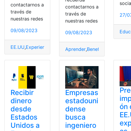
socia
contactarnos a
contactarnos a
través de
través de
27/0
nuestras redes
nuestras redes
09/08/2023
Educ
09/08/2023
EE.UU
,
Experiencia
,
Obtener
,
visas
Aprender
,
Beneficio
,
cursos gra
Pre
Recibir
Empresas
imp
dinero
estadouni
ón 
desde
dense
EE.
Estados
busca
exp
Unidos a
ingeniero