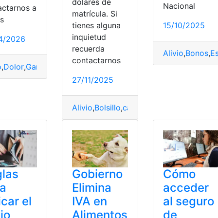
dólares de
Nacional
actarnos a
matrícula. Si
dor
,
Efectos
,
luz
,
Planillas
,
solar
,
tormenta
és
tienes alguna
15/10/2025
inquietud
4/2026
recuerda
Alivio
,
Bonos
,
E
contactarnos
o
,
Dolor
,
Garganta
,
Médica
,
Peligro
,
Señales
27/11/2025
Alivio
,
Bolsillo
,
carros
,
Eléctricos
,
Matrícul
las
Gobierno
Cómo
ra
Elimina
acceder
icar el
IVA en
al seguro
vio
Alimentos
de