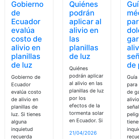
Gobierno
Quiénes
Gu
de
podrán
mé
Ecuador
aplicar al
par
evalúa
alivio en
dol
costo de
las
ga
alivio en
planillas
ali
planillas
de luz
señ
de luz
de 
Quiénes
podrán aplicar
Gobierno de
Guía
al alivio en las
Ecuador
para 
planillas de luz
evalúa costo
de g
por los
de alivio en
alivi
efectos de la
planillas de
seña
tormenta solar
luz. Si tienes
pelig
en Ecuador. Si
alguna
tiene
inquietud
inqu
21/04/2026
recuerda
recu