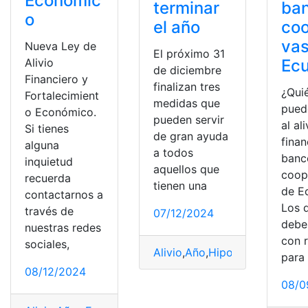
Económic
terminar
ba
o
el año
coo
vas
Nueva Ley de
El próximo 31
Ec
Alivio
de diciembre
Financiero y
finalizan tres
¿Qui
Fortalecimient
medidas que
pued
o Económico.
pueden servir
al ali
Si tienes
de gran ayuda
finan
alguna
a todos
banc
inquietud
aquellos que
coop
recuerda
tienen una
de E
contactarnos a
Los 
través de
07/12/2024
debe
nuestras redes
con r
sociales,
Alivio
,
Año
,
Hipoteca
,
Medidas
,
para 
08/12/2024
08/0