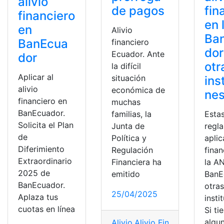
alivio
de pagos
fin
financiero
en 
en
Alivio
Ba
BanEcua
financiero
dor
Ecuador. Ante
dor
otr
la difícil
Aplicar al
situación
ins
alivio
económica de
ne
financiero en
muchas
BanEcuador.
familias, la
Estas
Solicita el Plan
Junta de
regla
de
Política y
aplic
Diferimiento
Regulación
finan
Extraordinario
Financiera ha
la AN
2025 de
emitido
BanE
BanEcuador.
otra
25/04/2025
Aplaza tus
insti
cuotas en línea
Si ti
algu
Alivio
,
Alivio Financiero
,
Ecuad