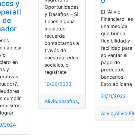
o
ncos y
Oportunidades
perati
El “Alivio
y Desafíos – Si
 de
Financiero” es
tienes alguna
una medida
uador
inquietud
que brinda
recuerda
énes
flexibilidad y
contactarnos a
en aplicar
facilidad para
través de
vio
solventar el
nuestras redes
ciero en
pago de
sociales, o
os y
productos
regístrate
erativas
bancarios.
cuador?.
Esto aplicaría
10/08/2023
deudores
21/11/2022
n cumplir
Alivio
,
desafíos
,
EE.UU
,
Migrantes
,
Migrat
equisitos
solicitar
lograr
Alivio
,
Alivio Fi
9/2024