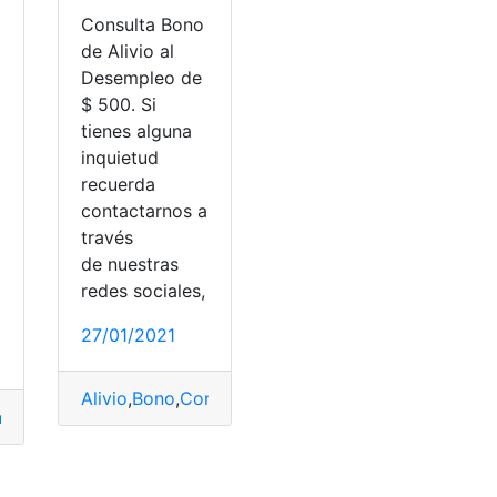
Consulta Bono
de Alivio al
Desempleo de
$ 500. Si
tienes alguna
inquietud
recuerda
contactarnos a
través
de nuestras
redes sociales,
27/01/2021
orio
,
Oportunidades
Alivio
,
Bono
,
Consultas
,
Desempleo
nanciero
,
BanEcuador
,
BanEcudor
,
Características
,
característ