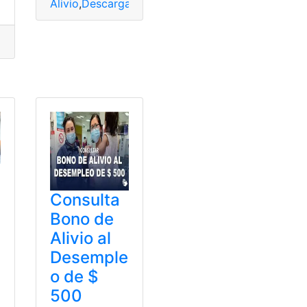
Alivio
,
Descargar
,
Financiero
,
Ley
,
Oficial
,
PDF
,
Regis
Desempleo
,
Financiero
,
Ley
,
Seguro
Consulta
Bono de
Alivio al
Desemple
o de $
500