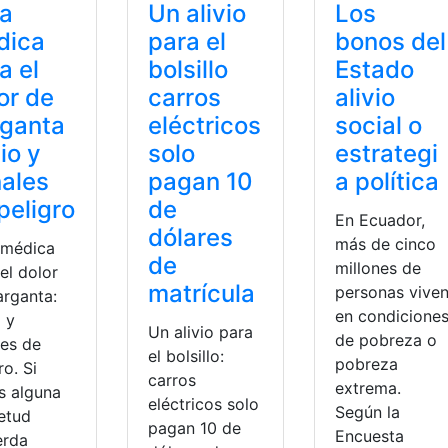
ía
Un alivio
Los
dica
para el
bonos del
a el
bolsillo
Estado
or de
carros
alivio
rganta
eléctricos
social o
vio y
solo
estrategi
ales
pagan 10
a política
peligro
de
En Ecuador,
dólares
más de cinco
 médica
de
millones de
el dolor
matrícula
personas vive
arganta:
en condicione
o y
Un alivio para
de pobreza o
les de
el bolsillo:
pobreza
ro. Si
carros
extrema.
s alguna
eléctricos solo
Según la
ietud
pagan 10 de
Encuesta
erda