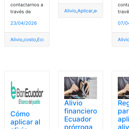
contactarnos a
cont
Alivio
,
Aplicar
,
economía
,
Ecua
través de
trav
23/04/2026
07/0
Alivio
,
costo
,
Ecuador
,
evalúa
,
Gobierno
,
luz
,
Planillas
Alivi
Alivio
Reg
financiero
pa
Cómo
Ecuador
apl
aplicar al
prórroga
ali