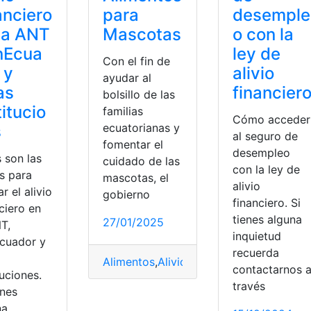
anciero
para
desemple
la ANT
Mascotas
o con la
nEcua
ley de
Con el fin de
 y
alivio
ayudar al
as
financier
bolsillo de las
titucio
familias
Cómo acceder
ecuatorianas y
s
al seguro de
fomentar el
desempleo
 son las
cuidado de las
con la ley de
s para
mascotas, el
alivio
ar el alivio
gobierno
financiero. Si
ciero en
tienes alguna
27/01/2025
T,
inquietud
cuador y
recuerda
s
Alimentos
,
Alivio
,
Económico
,
Ecuatorian
contactarnos 
tuciones.
través
enes
na
or
,
Financiero
,
Pagos
,
Prórroga