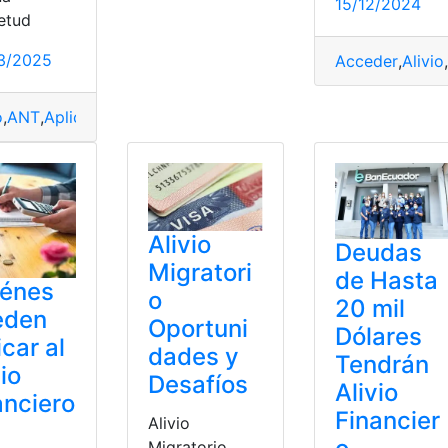
15/12/2024
ietud
3/2025
Acceder
,
Alivio
,
o
,
ANT
,
Aplicar
,
BanEcuador
,
Financiero
,
Instituciones
,
Reglas
Alivio
Deudas
Migratori
de Hasta
iénes
o
20 mil
eden
Oportuni
Dólares
icar al
dades y
Tendrán
vio
Desafíos
Alivio
anciero
Financier
Alivio
Migratorio