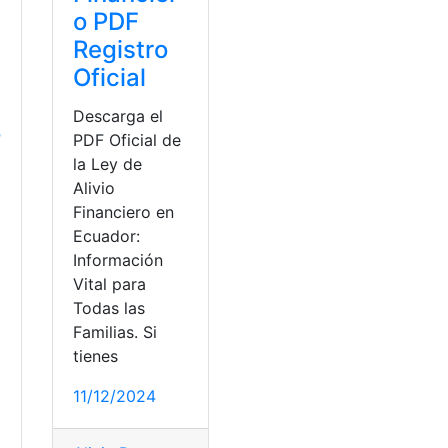
o PDF
Registro
Oficial
Descarga el
o
PDF Oficial de
la Ley de
Alivio
Financiero en
Ecuador:
Información
Vital para
Todas las
Familias. Si
tienes
as
,
elimina
,
Familias
,
Gobierno
,
IVA
,
Mascotas
a
11/12/2024