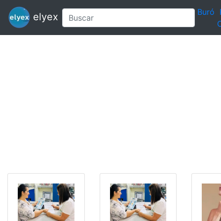
Buró
elyex
C