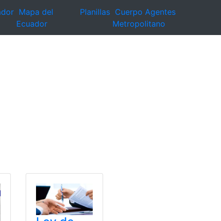
ador
Mapa del
Planillas
Cuerpo Agentes
Ecuador
Metropolitano