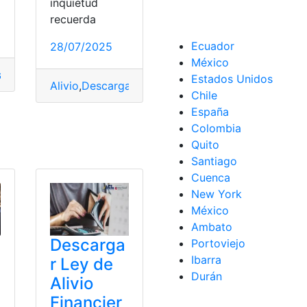
inquietud
recuerda
Ecuador
28/07/2025
México
stado
,
Estrategia
,
Política
,
Social
Estados Unidos
Alivio
,
Descargar
,
Financiero
,
Ley
,
Oficial
,
Registro
Chile
España
Colombia
Quito
a
Santiago
Cuenca
New York
México
Ambato
Descarga
Portoviejo
Ibarra
r Ley de
Durán
Alivio
Financier