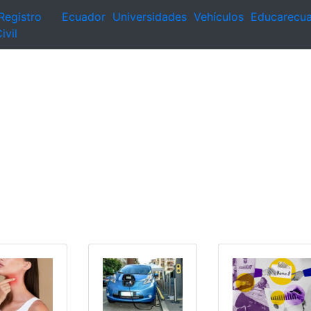
Registro
Ecuador
Universidades
Vehículos
Educarecu
ivil