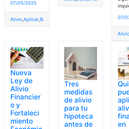
07/05/2025
inqu
07/0
Alivio
,
Aplicar
,
BanEcuador
,
Financiero
Alivi
Nueva
Ley de
Tres
Qu
Alivio
medidas
pu
Financier
de alivio
apl
o y
para tu
ali
Fortaleci
hipoteca
fin
miento
antes de
en