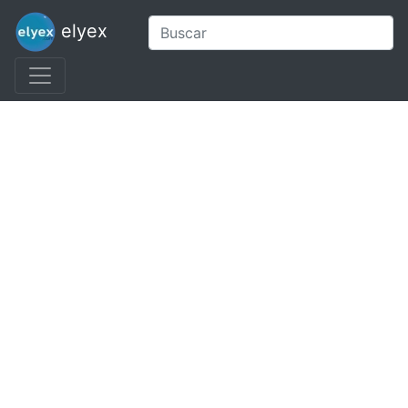
elyex