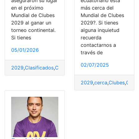
aseguraron su lugar
ecuatoriano está
en el próximo
más cerca del
Mundial de Clubes
Mundial de Clubes
2029 al ganar un
2029?. Si tienes
torneo continental.
alguna inquietud
Si tienes
recuerda
contactarnos a
05/01/2026
través de
02/07/2025
2029
,
Clasificados
,
Clubes
,
Dónde
,
Equipos
,
jugará
,
Mundi
2029
,
cerca
,
Clubes
,
Come