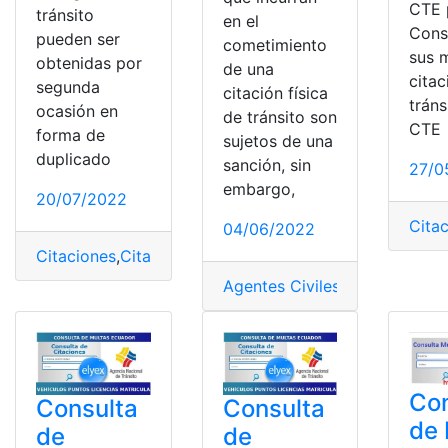
CTE 
tránsito
en el
Cons
pueden ser
cometimiento
sus 
obtenidas por
de una
cita
segunda
citación física
tráns
ocasión en
de tránsito son
CTE
forma de
sujetos de una
duplicado
sanción, sin
27/0
embargo,
20/07/2022
Cita
04/06/2022
Citaciones
,
Citaciones de CTE
,
CTE
,
Internet
,
Requisitos
Agentes Civiles de Tránsito
,
A
Con
Consulta
Consulta
de 
de
de