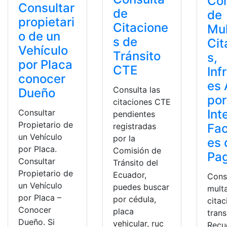
Con
Consultar
de
de
propietari
Citacione
Mul
o de un
s de
Cit
Vehículo
Tránsito
s,
por Placa
CTE
Inf
conocer
es
Consulta las
Dueño
por
citaciones CTE
Int
Consultar
pendientes
Propietario de
registradas
Fac
un Vehículo
por la
es 
por Placa.
Comisión de
Pa
Consultar
Tránsito del
Propietario de
Ecuador,
Cons
un Vehículo
puedes buscar
mult
por Placa –
por cédula,
cita
Conocer
placa
trans
Dueño. Si
vehicular, ruc
Recu