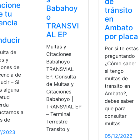
de
acione
Babahoy
tránsito
e tu
o
en
encia
TRANSVI
Ambato
AL EP
por placa
nducir
Multas y
Por si te estás
ulta de
Citaciones
preguntando
os y
Babahoyo
¿Cómo saber
ciones de
TRANSVIAL
si tengo
cencia de
EP. Consulta
multas de
ucir – Si
de Multas y
tránsito en
s alguna
Citaciones
Ambato?,
ietud
Babahoyo |
debes saber
erda
TRANSVIAL EP
que para
cas
actarnos a
– Terminal
consultar
és de
Terrestre
multas
Transito y
7/2023
05/12/2022