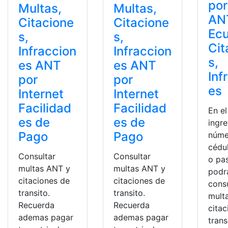
por
Multas,
Multas,
AN
Citacione
Citacione
Ecu
s,
s,
Cit
Infraccion
Infraccion
s,
es ANT
es ANT
Inf
por
por
es
Internet
Internet
Facilidad
Facilidad
En e
es de
es de
ingre
Pago
Pago
núme
cédul
Consultar
Consultar
o pa
multas ANT y
multas ANT y
podr
citaciones de
citaciones de
cons
transito.
transito.
mult
Recuerda
Recuerda
cita
ademas pagar
ademas pagar
trans