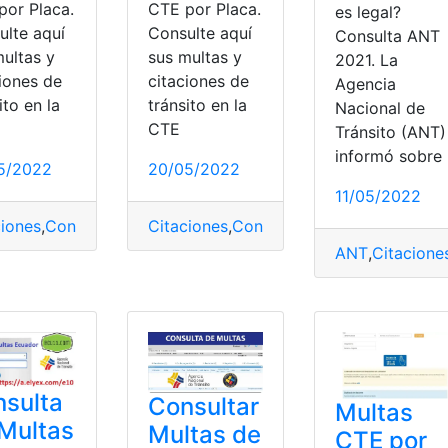
por Placa.
CTE por Placa.
es legal?
ulte aquí
Consulte aquí
Consulta ANT
multas y
sus multas y
2021. La
ciones de
citaciones de
Agencia
ito en la
tránsito en la
Nacional de
CTE
Tránsito (ANT)
informó sobre
5/2022
20/05/2022
11/05/2022
ciones
,
Consultar Multas de Tránsito
Citaciones
,
Consultar Multas de Tránsit
,
controlar noticias
,
debo 
ANT
,
Citacione
MT
,
Citaciones
,
Conductores
,
Impugnación
,
Proceso
,
Requerim
sulta
Consultar
Multas
Multas
Multas de
CTE por