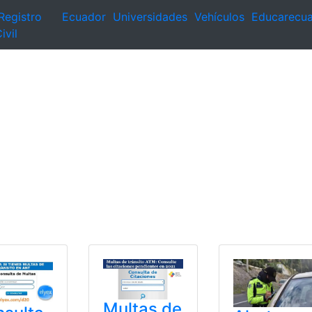
Registro
Ecuador
Universidades
Vehículos
Educarecu
ivil
Multas de