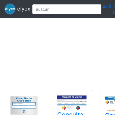
Buró
elyex
C
Consulta