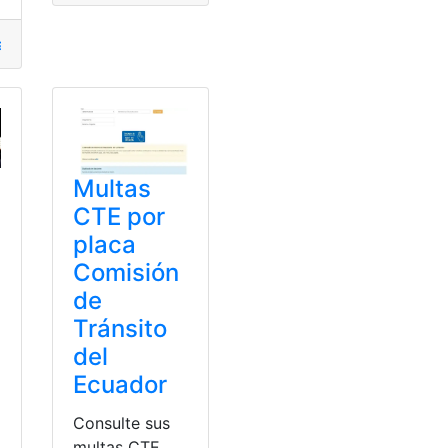
cias
ato
,
Citaciones
,
emitidas
,
Multas
,
Multas
,
multas de tránsito
,
mu
Plan
Multas
CTE por
placa
Comisión
de
Tránsito
del
Ecuador
Consulte sus
multas CTE