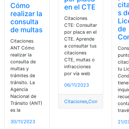
cit
Cómo
en el CTE
s d
realizar la
Citaciones
Lic
consulta
CTE: Consultar
de
de multas
por placa en el
Co
CTE. Aprende
Citaciones
a consultar tus
ANT Cómo
Cons
citaciones
realizar la
punt
CTE, multas o
consulta de
cita
infracciones
multas y
tu Li
por vía web
trámites de
Cond
tránsito. La
tiene
06/11/2023
Agencia
inqu
Nacional de
recu
Citaciones
,
Consultas
,
CTE
,
Pla
Tránsito (ANT)
cont
es la
trav
30/11/2023
21/0