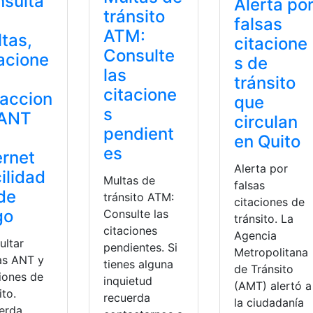
sulta
Alerta po
tránsito
falsas
ATM:
tas,
citacione
Consulte
acione
s de
las
tránsito
citacione
raccion
que
s
 ANT
circulan
pendient
en Quito
es
ernet
Alerta por
ilidad
Multas de
falsas
de
tránsito ATM:
citaciones de
go
Consulte las
tránsito. La
citaciones
Agencia
ultar
pendientes. Si
Metropolitana
as ANT y
tienes alguna
de Tránsito
ciones de
inquietud
(AMT) alertó a
ito.
recuerda
la ciudadanía
erda