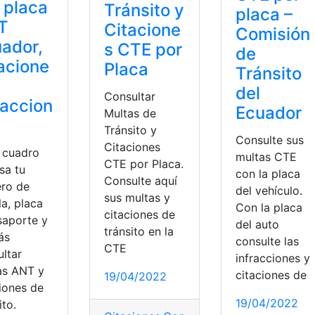
 placa
Tránsito y
placa –
T
Citacione
Comisión
ador,
s CTE por
de
acione
Placa
Tránsito
del
Consultar
raccion
Ecuador
Multas de
Tránsito y
Consulte sus
Citaciones
l cuadro
multas CTE
CTE por Placa.
sa tu
con la placa
Consulte aquí
ro de
del vehículo.
sus multas y
a, placa
Con la placa
citaciones de
saporte y
del auto
tránsito en la
ás
consulte las
CTE
ultar
infracciones y
as ANT y
citaciones de
19/04/2022
ciones de
19/04/2022
ito.