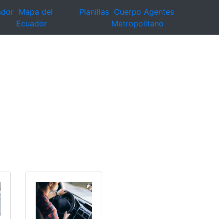
ador
Mapa del
Planillas
Cuerpo Agentes
Ecuador
Metropolitano