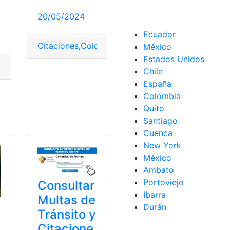
20/05/2024
Ecuador
Citaciones
,
Colombia
,
Jamundí
,
Multas
,
SIMIT
,
Trami
México
Estados Unidos
Citaciones
,
Estafa
,
Falsas
,
Quito
,
Reconocer
,
Transito
Chile
España
Colombia
cias
,
Multas
,
Placas
Quito
Santiago
tas
,
SRI
Cuenca
New York
México
Ambato
Portoviejo
Consultar
Ibarra
Multas de
Durán
Tránsito y
Citacione