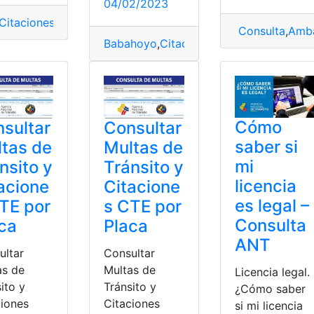
04/02/2023
n de tránsito
,
Multas
Citaciones
,
Consultar Puntos de la Licencia
,
Consultas
,
Licen
Consulta
,
Amb
Babahoyo
,
Citaciones
,
Desarrollo
,
Multas
,
Cómo
sultar
Consultar
saber si
tas de
Multas de
mi
nsito y
Tránsito y
licencia
acione
Citacione
es legal –
TE por
s CTE por
Consulta
ca
Placa
ANT
ultar
Consultar
as de
Multas de
Licencia legal.
ito y
Tránsito y
¿Cómo saber
ciones
Citaciones
si mi licencia