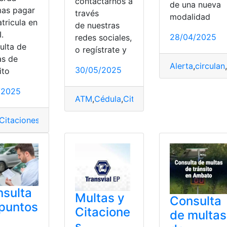
contactarnos a
de una nueva
as pagar
través
modalidad
tricula en
de nuestras
I.
28/04/2025
redes sociales,
sito
ulta de
o regístrate y
ículo
,
Vehículo por Placa
as de
Alerta
,
circulan
,
30/05/2025
ito
1/2025
ATM
,
Cédula
,
Citaciones
,
Consultas
,
Licen
Citaciones
,
Infracciones
,
Multas
,
multas de tránsito
,
pagar mul
sulta
Multas y
Consulta
puntos
Citacione
de multas
s