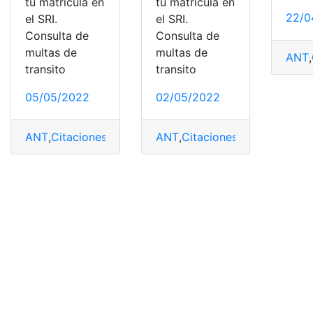
tu matricula en
tu matricula en
22/0
el SRI.
el SRI.
Consulta de
Consulta de
multas de
multas de
ANT
,
transito
transito
05/05/2022
02/05/2022
ANT
,
Citaciones
,
Infracciones
ANT
,
Multas
,
Citaciones
,
pago
,
Infracciones
,
M