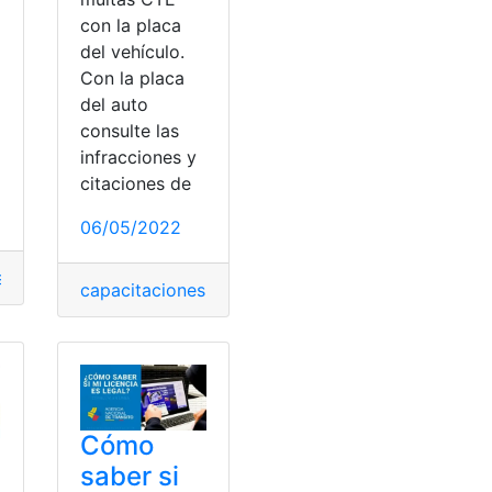
con la placa
del vehículo.
Con la placa
del auto
consulte las
infracciones y
citaciones de
06/05/2022
o
de placas
,
controlar noticias
,
Placas
,
debo de placas
,
Placas
s
,
consultar
,
Legal
,
licencia de conducir
capacitaciones
,
capacitaciones en línea
,
Citacione
ientos
,
Vehículos
Cómo
saber si