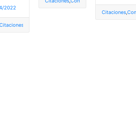
Citaciones
,
Consultar Multas de Tránsit
4/2022
Citaciones
,
Com
Citaciones
,
Consulta
,
Consulta online
,
Multas
ultas
,
pago