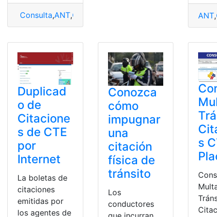
Consulta
,
ANT
,
Citaciones
,
Ecuador
,
Infracción
,
infracció
ANT
,
Con
Duplicad
Conozca
Mul
o de
cómo
Trá
Citacione
impugnar
Cit
s de CTE
una
s C
por
citación
Pla
Internet
física de
tránsito
Cons
La boletas de
Mult
citaciones
Los
Tráns
emitidas por
conductores
Cita
los agentes de
que incurran