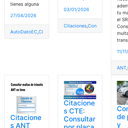
tienes alguna
adem
03/01/2026
tu ma
27/04/2026
el SR
Citaciones
,
Consulta
,
CTE
,
Tran
Cons
AutoDatoEC
,
Citaciones
,
Herramientas
,
Información
,
Veh
mult
trans
11/1
ANT
,
Citacione
Con
s CTE:
de 
Citacione
Consultar
y
s ANT
por placa