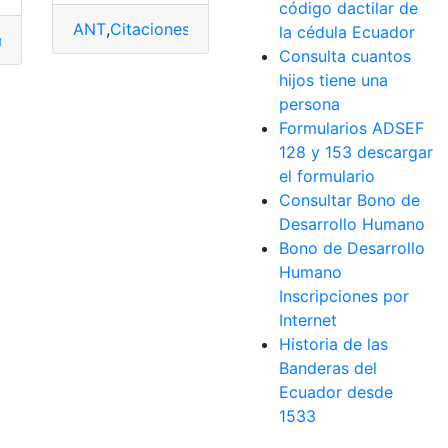
o
,
Noticias
,
placa
,
Sistema online
código dactilar de
ANT
,
Citaciones
,
consultar
,
Legal
,
licencia de condu
la cédula Ecuador
isión de Tránsito
,
consultar
,
Ecuador
,
Multas
Consulta cuantos
hijos tiene una
persona
Formularios ADSEF
128 y 153 descargar
el formulario
Consultar Bono de
Desarrollo Humano
Bono de Desarrollo
Humano
Inscripciones por
Internet
Historia de las
Banderas del
Ecuador desde
1533