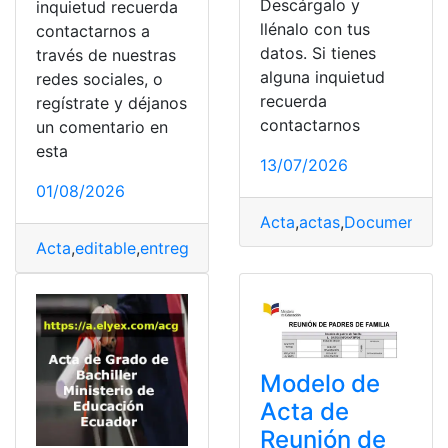
Descárgalo y
inquietud recuerda
llénalo con tus
contactarnos a
datos. Si tienes
través de nuestras
alguna inquietud
redes sociales, o
recuerda
regístrate y déjanos
contactarnos
un comentario en
esta
13/07/2026
01/08/2026
Acta
,
actas
,
Documentos
,
Acta
,
editable
,
entrega
,
Formato
,
Modelo
,
Recepción
,
Wor
Modelo de
Acta de
Reunión de