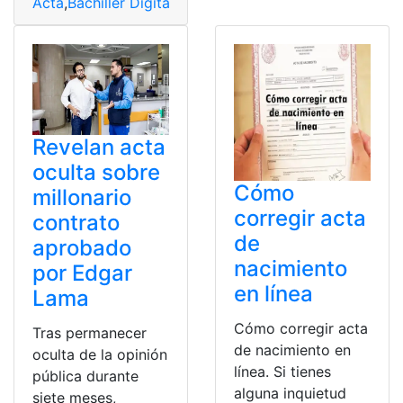
Acta
,
Bachiller Digital
,
Bachillerato
,
Ecuador
,
Grado
,
Minis
Revelan acta
oculta sobre
Cómo
millonario
corregir acta
contrato
de
aprobado
nacimiento
por Edgar
en línea
Lama
Cómo corregir acta
Tras permanecer
de nacimiento en
oculta de la opinión
línea. Si tienes
pública durante
alguna inquietud
siete meses,