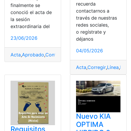
recuerda
finalmente se
contactarnos a
conoció el acta de
través de nuestras
la sesión
redes sociales,
extraordinaria del
o regístrate y
23/06/2026
déjanos
04/05/2026
Acta
,
Aprobado
,
Contrato
,
Ecuador
,
Edgar
,
Escándalo
,
IE
Acta
,
Corregir
,
Línea
,
Méxi
Nuevo KIA
OPTIMA
Requisitos