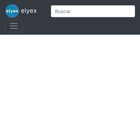
elyex