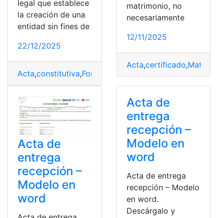
legal que establece
matrimonio, no
la creación de una
necesariamente
entidad sin fines de
12/11/2025
22/12/2025
Acta
,
certificado
,
Matrimo
Acta
,
constitutiva
,
Formato
,
Fundación
,
Modelo
,
Word
Acta de
entrega
recepción –
Modelo en
Acta de
word
entrega
recepción –
Acta de entrega
Modelo en
recepción – Modelo
word
en word.
Descárgalo y
Acta de entrega