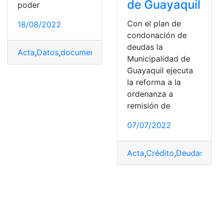
de Guayaquil
poder
Con el plan de
18/08/2022
condonación de
deudas la
Acta
,
Datos
,
documento
,
Identidad
,
México
,
trámite
Municipalidad de
Guayaquil ejecuta
la reforma a la
ordenanza a
remisión de
07/07/2022
Acta
,
Crédito
,
Deudas
,
Órd