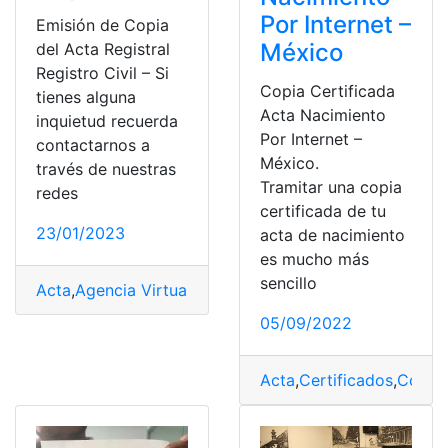
Por Internet –
Emisión de Copia
México
del Acta Registral
Registro Civil – Si
Copia Certificada
tienes alguna
Acta Nacimiento
inquietud recuerda
Por Internet –
contactarnos a
México.
través de nuestras
Tramitar una copia
redes
certificada de tu
23/01/2023
acta de nacimiento
es mucho más
sencillo
Acta
,
Agencia Virtual
,
cuenta
,
Registro
,
Registro Civil
05/09/2022
Acta
,
Certificados
,
Consul