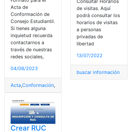
Formato para el
Consultar Horarios
Acta de
de visitas. Aquí
Conformación de
podrá consultar los
Consejo Estudiantil.
horarios de visitas
Si tienes alguna
a personas
inquietud recuerda
privadas de
contactarnos a
libertad
través de nuestras
13/07/2022
redes sociales,
04/08/2023
buscar información de p
Acta
,
Conformación
,
Consejo
,
Estudiantil
,
Formato
Crear RUC