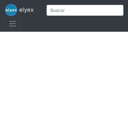
elyex