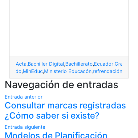
Acta
,
Bachiller Digital
,
Bachillerato
,
Ecuador
,
Grado
,
Min
ler
,
grado
,
MinEduc
,
Ministerio Educacón
,
refrendación
Navegación de entradas
Entrada anterior
Consultar marcas registradas
¿Cómo saber si existe?
Entrada siguiente
Modelos de Planificación