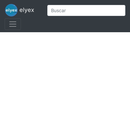
elyex