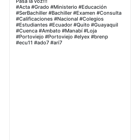
Pasa la voz!!!
#Acta #Grado #Ministerio #Educación
#SerBachiller #Bachiller #Examen #Consulta
#Calificaciones #Nacional #Colegios
#Estudiantes #Ecuador #Quito #Guayaquil
#Cuenca #Ambato #Manabí #Loja
#Portoviejo #Portoviejo #elyex #brenp
#ecu11 #ado7 #ari7