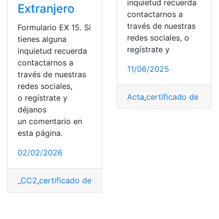
inquietud recuerda
Extranjero
contactarnos a
través de nuestras
Formulario EX 15. Si
redes sociales, o
tienes alguna
regístrate y
inquietud recuerda
contactarnos a
11/06/2025
través de nuestras
redes sociales,
Acta
,
certificado de iden
o regístrate y
déjanos
un comentario en
esta página.
02/02/2026
_CC2
,
certificado de identidad
,
España
,
Extranjero
,
Formu