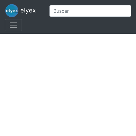
elyex