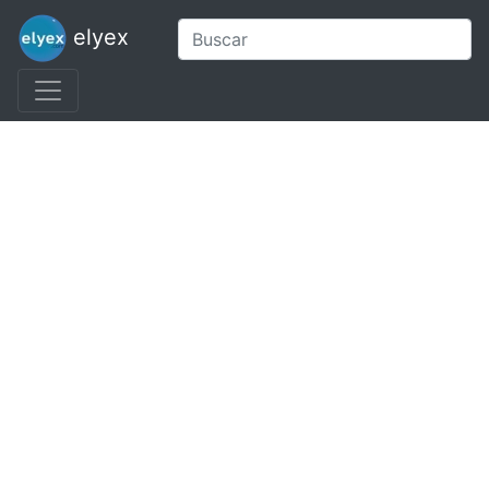
elyex