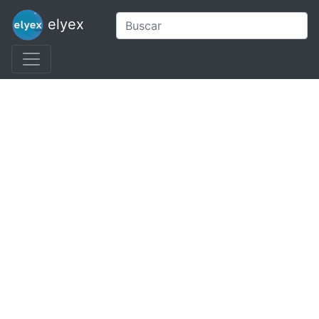
elyex