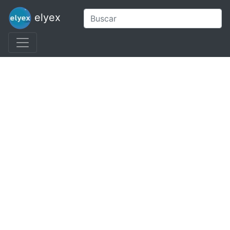
elyex