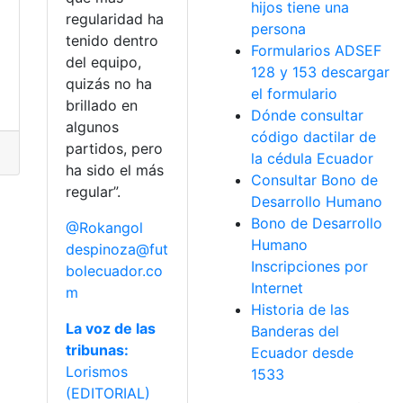
hijos tiene una
regularidad ha
persona
tenido dentro
Formularios ADSEF
del equipo,
128 y 153 descargar
quizás no ha
el formulario
brillado en
Dónde consultar
algunos
código dactilar de
partidos, pero
la cédula Ecuador
ha sido el más
Consultar Bono de
regular”.
Desarrollo Humano
Bono de Desarrollo
@Rokangol
Humano
despinoza@fut
Inscripciones por
bolecuador.co
Internet
m
Historia de las
La voz de las
Banderas del
tribunas:
Ecuador desde
Lorismos
1533
(EDITORIAL)