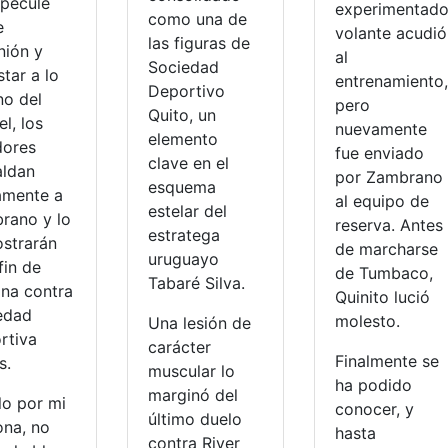
specule
experimentad
como una de
e
volante acudió
las figuras de
nión y
al
Sociedad
tar a lo
entrenamiento,
Deportivo
no del
pero
Quito, un
el, los
nuevamente
elemento
dores
fue enviado
clave en el
aldan
por Zambrano
esquema
amente a
al equipo de
estelar del
rano y lo
reserva. Antes
estratega
strarán
de marcharse
uruguayo
fin de
de Tumbaco,
Tabaré Silva.
na contra
Quinito lució
edad
molesto.
Una lesión de
rtiva
carácter
Finalmente se
s.
muscular lo
ha podido
marginó del
lo por mi
conocer, y
último duelo
ona, no
hasta
contra River