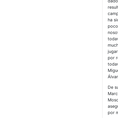
dado
resul
camp
ha s
poco
noso
todav
much
juga
por r
todav
Migu
Álvar
De su
Marc
Mosq
aseg
por 