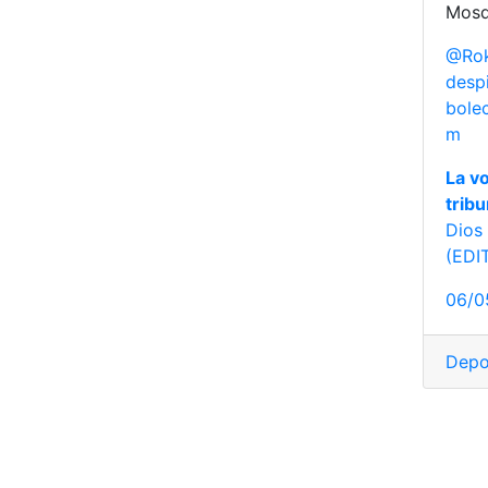
Mosq
@Rok
desp
bole
m
La vo
trib
Dios 
(EDI
06/0
Depo