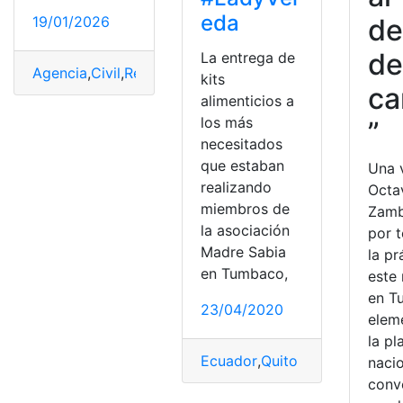
eda
de
19/01/2026
de
La entrega de
Agencia
,
Civil
,
Registro
,
Registro Civil
,
Tumbaco
kits
ca
alimenticios a
los más
”
necesitados
que estaban
Una 
realizando
Octa
miembros de
Zamb
la asociación
por 
Madre Sabia
la pr
en Tumbaco,
este
en T
23/04/2020
elem
la pla
Ecuador
,
Quito
nacio
conv