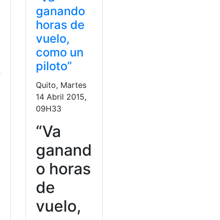
ganando
horas de
e
vuelo,
como un
piloto”
n
Quito, Martes
14 Abril 2015,
09H33
“Va
ganand
o horas
de
vuelo,