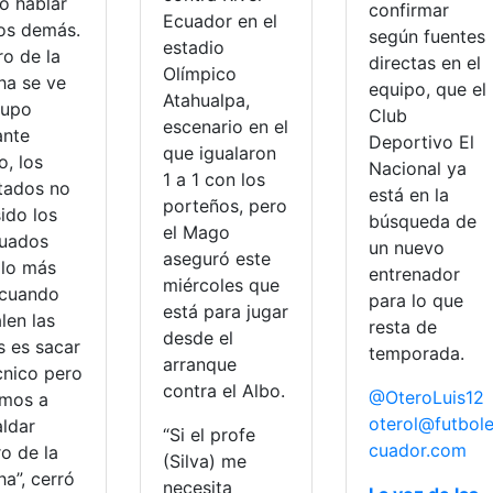
o hablar
confirmar
Ecuador en el
los demás.
según fuentes
estadio
ro de la
directas en el
Olímpico
ha se ve
equipo, que el
Atahualpa,
rupo
Club
escenario en el
ante
Deportivo El
que igualaron
o, los
Nacional ya
1 a 1 con los
ltados no
está en la
porteños, pero
ido los
búsqueda de
el Mago
uados
un nuevo
aseguró este
 lo más
entrenador
miércoles que
l cuando
para lo que
está para jugar
len las
resta de
desde el
s es sacar
temporada.
arranque
cnico pero
contra el Albo.
@OteroLuis12
amos a
oterol@futbol
aldar
“Si el profe
cuador.com
o de la
(Silva) me
a”, cerró
necesita