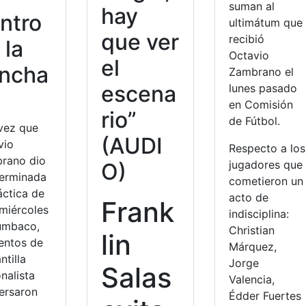
suman al
hay
ntro
ultimátum que
que ver
recibió
 la
Octavio
el
ncha
Zambrano el
escena
lunes pasado
en Comisión
rio”
de Fútbol.
vez que
(AUDI
vio
Respecto a los
rano dio
jugadores que
O)
terminada
cometieron un
áctica de
acto de
Frank
 miércoles
indisciplina:
umbaco,
Christian
lin
entos de
Márquez,
ntilla
Jorge
Salas
nalista
Valencia,
ersaron
Édder Fuertes