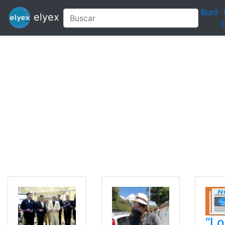
Buró
elyex
C
“Lo