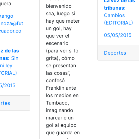
La voz de las
uera.
bienvenido
tribunas:
sea, luego si
Cambios
angol
hay que meter
(EDITORIAL)
inoza@fut
un gol, hay
cuador.co
05/05/2015
que ver el
escenario
z de las
(para ver si lo
Deportes
unas:
Sin
grita), cómo
ni ley
se presentan
TORIAL)
las cosas”,
confesó
5/2015
Franklin ante
los medios en
Tumbaco,
rtes
imaginando
marcarle un
gol al equipo
que guarda en