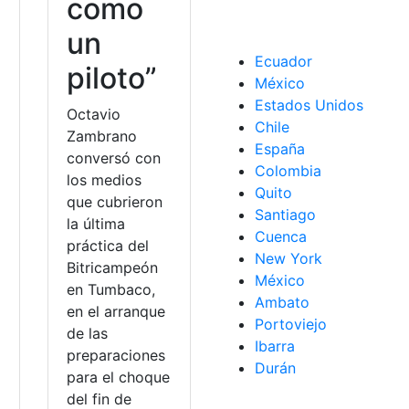
como
un
Ecuador
piloto”
México
Estados Unidos
Octavio
Chile
Zambrano
España
conversó con
Colombia
los medios
Quito
que cubrieron
Santiago
la última
Cuenca
práctica del
New York
Bitricampeón
México
en Tumbaco,
Ambato
en el arranque
Portoviejo
de las
Ibarra
preparaciones
Durán
para el choque
del fin de