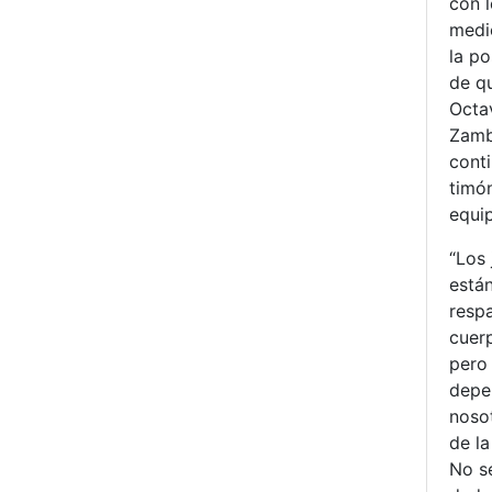
con 
medi
la po
de q
Octa
Zamb
conti
timó
equi
“Los
está
resp
cuer
pero
depe
noso
de la
No s