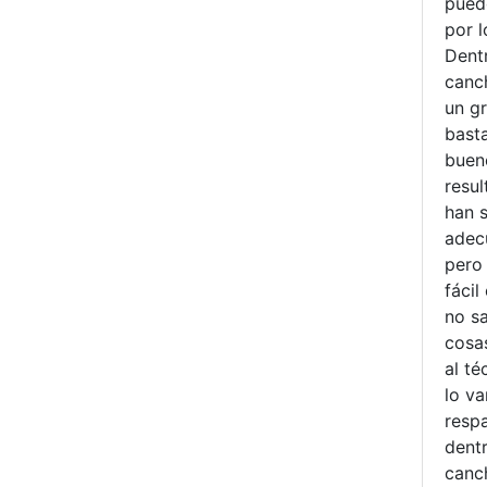
pued
por 
Dent
canc
un g
bast
buen
resu
han s
adec
pero
fáci
no sa
cosa
al té
lo v
resp
dentr
canch