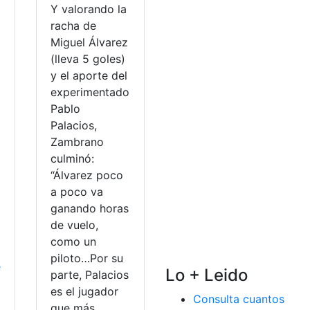
Y valorando la
racha de
Miguel Álvarez
(lleva 5 goles)
y el aporte del
experimentado
Pablo
Palacios,
Zambrano
culminó:
“Álvarez poco
a poco va
ganando horas
de vuelo,
como un
piloto…Por su
e
Lo + Leido
parte, Palacios
es el jugador
Consulta cuantos
que más