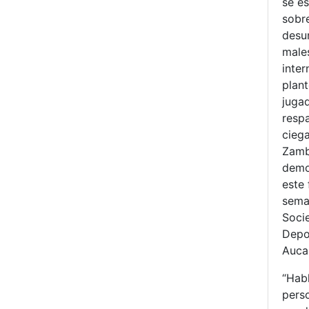
se e
sobr
desu
males
inter
plant
juga
resp
cieg
Zamb
demo
este 
sema
Soci
Depo
Auca
“Hab
pers