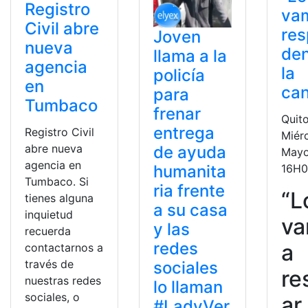
Registro
va
Civil abre
res
Joven
nueva
den
llama a la
agencia
la
policía
en
ca
para
Tumbaco
frenar
Quito
entrega
Registro Civil
Miér
abre nueva
de ayuda
Mayo
agencia en
16H0
humanita
Tumbaco. Si
ria frente
“L
tienes alguna
a su casa
inquietud
v
y las
recuerda
redes
a
contactarnos a
través de
sociales
re
nuestras redes
lo llaman
sociales, o
ar
#LadyVer