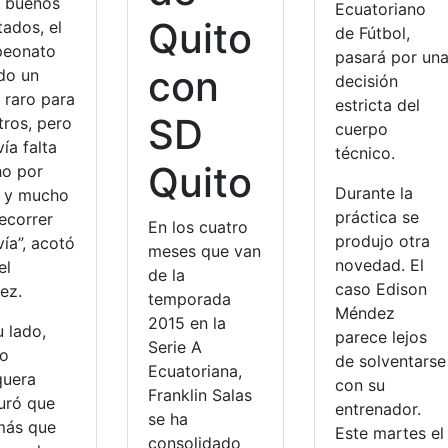
 buenos
Ecuatoriano
Quito
tados, el
de Fútbol,
eonato
pasará por un
con
ido un
decisión
 raro para
estricta del
SD
tros, pero
cuerpo
ía falta
técnico.
Quito
o por
Durante la
r y mucho
práctica se
ecorrer
En los cuatro
produjo otra
ía”, acotó
meses que van
novedad. El
el
de la
caso Edison
ez.
temporada
Méndez
2015 en la
 lado,
parece lejos
Serie A
o
de solventarse
Ecuatoriana,
uera
con su
Franklin Salas
uró que
entrenador.
se ha
más que
Este martes el
consolidado