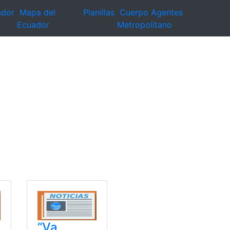
ador
Mapa del
Planillas
Cuerpo Agentes
Ecuador
Metropolitano
“Va