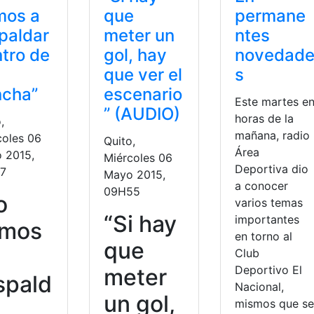
mos a
que
permane
paldar
meter un
ntes
tro de
gol, hay
novedad
que ver el
s
ncha”
escenario
Este martes e
” (AUDIO)
horas de la
,
mañana, radio
coles 06
Quito,
Área
 2015,
Miércoles 06
Deportiva dio
7
Mayo 2015,
a conocer
09H55
o
varios temas
“Si hay
importantes
amos
en torno al
que
Club
Deportivo El
meter
spald
Nacional,
un gol,
mismos que se