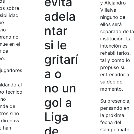
evita
los
y Alejandro
os sobre
Villalva,
adela
sibilidad
ninguno de
ue
ellos será
ntar
vio
separado de la
rano no
institución. La
si le
núe en el
intención es
n del
rehabilitarlos,
gritarí
po.
tal y como lo
propuso su
a o
 jugadores
entrenador a
n
su debido
no un
aldando al
momento.
po técnico
gol a
 no
Su presencia,
nde de
pensando en
Liga
tros sino
la próxima
 directiva.
fecha del
de
e han
Campeonato