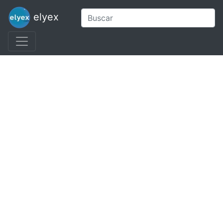
elyex