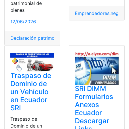
patrimonial de
bienes
Emprendedores
,
negocio
12/06/2026
Declaración patrimonial
,
Formato
,
SRI
Traspaso de
Dominio de
SRI DIMM
un Vehículo
Formularios
en Ecuador
Anexos
SRI
Ecuador
Traspaso de
Descargar
Dominio de un
Links