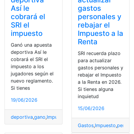
Así le
gastos
cobrará el
personales y
SRI el
rebajar el
impuesto
Impuesto a la
Renta
Ganó una apuesta
deportiva Así le
SRI recuerda plazo
cobrará el SRI el
para actualizar
impuesto a los
gastos personales y
jugadores según el
rebajar el Impuesto
nuevo reglamento.
a la Renta en 2026.
Si tienes
Si tienes alguna
inquietud
19/06/2026
15/06/2026
deportiva
,
gano
,
Impuesto
,
Jugadores
,
Reglamento
,
SRI
Gastos
,
Impuesto
,
person