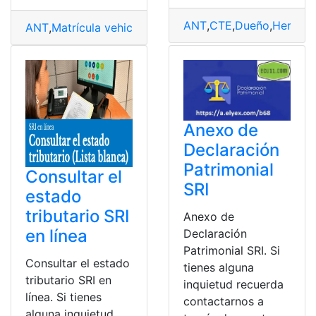
ANT
,
CTE
,
Dueño
,
Herrami
ANT
,
Matrícula vehicular
,
Matriculación vehicular digital
Anexo de
Declaración
Patrimonial
Consultar el
SRI
estado
tributario SRI
Anexo de
en línea
Declaración
Patrimonial SRI. Si
Consultar el estado
tienes alguna
tributario SRI en
inquietud recuerda
línea. Si tienes
contactarnos a
alguna inquietud