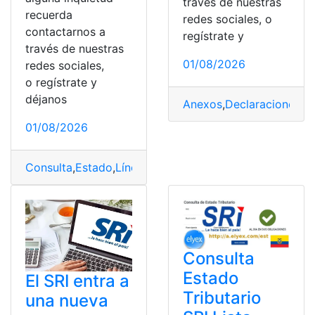
través de nuestras
recuerda
redes sociales, o
contactarnos a
regístrate y
través de nuestras
01/08/2026
redes sociales,
o regístrate y
déjanos
Anexos
,
Declaraciones
,
On
01/08/2026
Consulta
,
Estado
,
Línea
,
SRI
,
Tributaria
Consulta
Estado
El SRI entra a
Tributario
una nueva