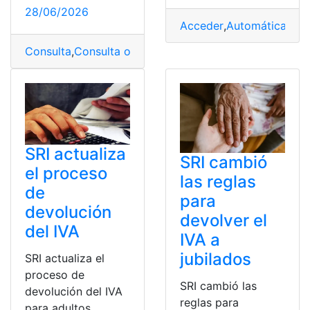
28/06/2026
Acceder
,
Automática
,
Ben
Consulta
,
Consulta online
,
Descargar
,
DIMM
,
SRI
SRI actualiza
SRI cambió
el proceso
las reglas
de
para
devolución
devolver el
del IVA
IVA a
jubilados
SRI actualiza el
proceso de
SRI cambió las
devolución del IVA
reglas para
para adultos