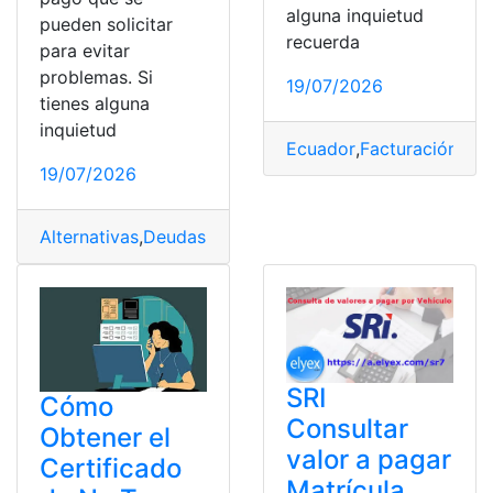
alguna inquietud
pueden solicitar
recuerda
para evitar
problemas. Si
19/07/2026
tienes alguna
inquietud
Ecuador
,
Facturación
,
reg
19/07/2026
Alternativas
,
Deudas
,
Evitar
,
pago
,
Problemas
,
solicitar
,
SR
SRI
Cómo
Consultar
Obtener el
valor a pagar
Certificado
Matrícula