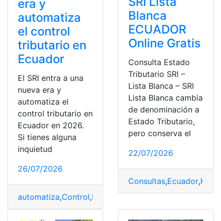
SRI Lista
era y
Blanca
automatiza
ECUADOR
el control
Online Gratis
tributario en
Ecuador
Consulta Estado
Tributario SRI –
El SRI entra a una
Lista Blanca – SRI
nueva era y
Lista Blanca cambia
automatiza el
de denominación a
control tributario en
Estado Tributario,
Ecuador en 2026.
pero conserva el
Si tienes alguna
inquietud
22/07/2026
26/07/2026
Consultas
,
Ecuador
,
Herr
automatiza
,
Control
,
Ecuador
,
Nueva
,
SRI
,
Tributario