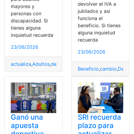
devolver el IVA a
mayores y
jubilados y así
personas con
funciona el
discapacidad. Si
beneficio. Si tienes
tienes alguna
alguna inquietud
inquietud recuerda
recuerda
23/06/2026
23/06/2026
actualiza
,
Adultos
,
devolución
,
Discapacidad
,
IVA
,
mayor
Beneficio
,
cambio
,
Devolv
Ganó una
SRI recuerda
apuesta
plazo para
deportiva
actualizar