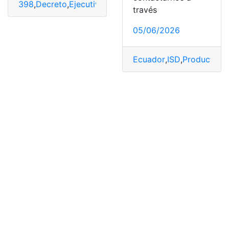
398
,
Decreto
,
Ejecutivo
,
Fiscal
,
SRI
,
trazabilidad
través
05/06/2026
Ecuador
,
ISD
,
Productos
,
r