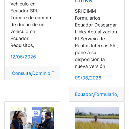
Vehículo en
Ecuador SRI.
SRI DIMM
Trámite de cambio
Formularios
de dueño de un
Ecuador Descargar
vehículo en
Links Actualización.
Ecuador.
El Servicio de
Requisitos,
Rentas Internas SRI,
pone a su
12/06/2026
disposición la
nueva versión
Consulta
,
Dominio
,
Traspaso
,
Traspaso de Vehículo
,
Veh
09/06/2026
Ecuador
,
Formulario
,
Herr