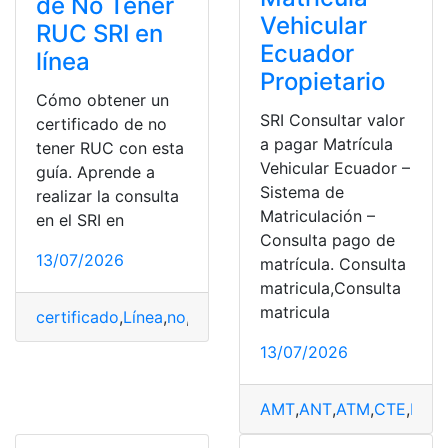
de No Tener
Vehicular
RUC SRI en
Ecuador
línea
Propietario
Cómo obtener un
SRI Consultar valor
certificado de no
a pagar Matrícula
tener RUC con esta
Vehicular Ecuador –
guía. Aprende a
Sistema de
realizar la consulta
Matriculación –
en el SRI en
Consulta pago de
13/07/2026
matrícula. Consulta
matricula,Consulta
matricula
certificado
,
Línea
,
no
,
Obtener
,
RUC
,
SRI
13/07/2026
AMT
,
ANT
,
ATM
,
CTE
,
Herr