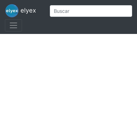
elyex