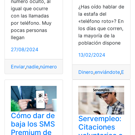
número oculto, al
¿Has oído hablar de
igual que ocurre
la estafa del
con las llamadas
«teléfono roto»? En
por teléfono. Muy
los días que corren,
pocas personas
la mayoría de la
llegan
población dispone
27/08/2024
13/02/2024
Enviar
,
nadie
,
número
,
oculto
,
SMS
Dinero
,
enviándote
,
Estaf
Cómo dar de
Servempleo:
baja los SMS
Citaciones
Premium de