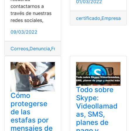
01/03/2022
contactarnos a
través de nuestras
certificado
,
Empresario
,
L
redes sociales,
09/03/2022
Correos
,
Denuncia
,
Fraude
,
Phishing
,
SMS
Todo sobre
Cómo
Skype:
protegerse
Videollamad
de las
as, SMS,
estafas por
planes de
mensajes de
pago y