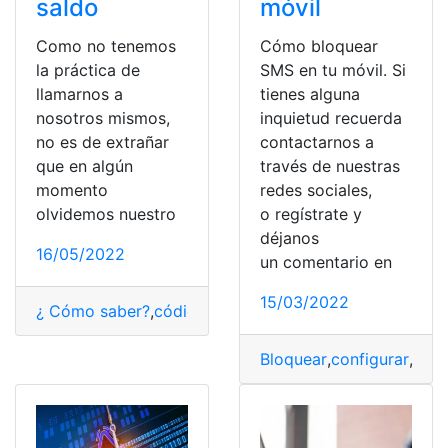
saldo
móvil
Como no tenemos
Cómo bloquear
la práctica de
SMS en tu móvil. Si
llamarnos a
tienes alguna
nosotros mismos,
inquietud recuerda
no es de extrañar
contactarnos a
que en algún
través de nuestras
momento
redes sociales,
olvidemos nuestro
o regístrate y
déjanos
16/05/2022
un comentario en
15/03/2022
¿ Cómo saber?
,
código PUK
,
Número Telcel
,
paciencia
,
Bloquear
,
configurar
,
Mét