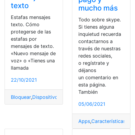
texto
mucho más
Estafas mensajes
Todo sobre skype.
texto. Cómo
Si tienes alguna
protegerse de las
inquietud recuerda
estafas por
contactarnos a
mensajes de texto.
través de nuestras
«Nuevo mensaje de
redes sociales,
voz» o «Tienes una
o regístrate y
llamada
déjanos
un comentario en
22/10/2021
esta página.
También
Bloquear
,
Dispositivo
,
Estafas
,
mensajes
,
Texto
05/06/2021
Apps
,
Características
,
Cré