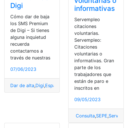
voluntarias o
Digi
informativas
Cómo dar de baja
Servempleo
los SMS Premium
citaciones
de Digi – Si tienes
voluntarias.
alguna inquietud
Servempleo:
recuerda
Citaciones
contactarnos a
voluntarias o
través de nuestras
informativas. Gran
parte de los
07/06/2023
trabajadores que
están de paro e
Dar de alta
,
Digi
,
España
,
Premium
,
SMS
,
Suscripción
inscritos en
09/05/2023
Consulta
,
SEPE
,
Servemp