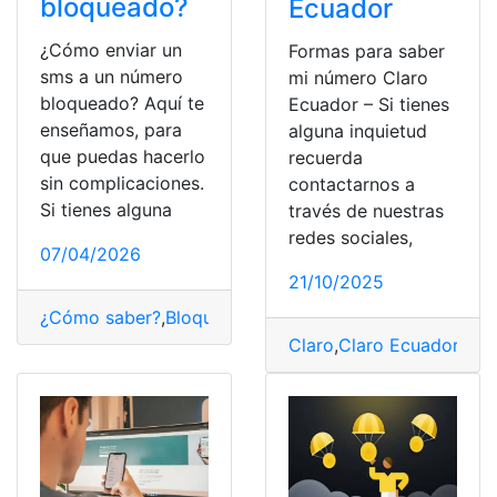
bloqueado?
Ecuador
¿Cómo enviar un
Formas para saber
sms a un número
mi número Claro
bloqueado? Aquí te
Ecuador – Si tienes
enseñamos, para
alguna inquietud
que puedas hacerlo
recuerda
sin complicaciones.
contactarnos a
Si tienes alguna
través de nuestras
redes sociales,
07/04/2026
21/10/2025
¿Cómo saber?
,
Bloquear
,
número
,
Recibir
,
Tecnología
Claro
,
Claro Ecuador
,
Con