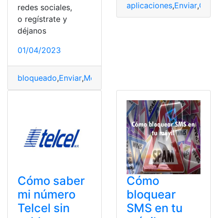
aplicaciones
,
Enviar
,
Grati
redes sociales,
o regístrate y
déjanos
01/04/2023
bloqueado
,
Enviar
,
Mensaje
,
número
,
SMS
,
sms a un núm
Cómo saber
Cómo
mi número
bloquear
Telcel sin
SMS en tu