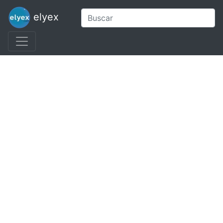
elyex