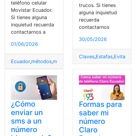
teléfono celular
trucos. Si tienes
Movistar Ecuador.
alguna inquietud
Si tienes alguna
recuerda
inquietud recuerda
contactarnos
contactarnos a
30/05/2026
01/06/2026
Claves
,
Estafas
,
Evita
,
fals
Ecuador
,
métodos
,
mi número
,
Movistar
,
Pasos a seguir
¿Cómo
Formas para
enviar un
saber mi
sms a un
número
número
Claro