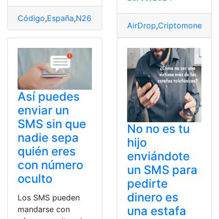
Código
,
España
,
N26
,
Sincronización
,
SMS
,
Solución
AirDrop
,
Criptomonedas
,
Así puedes
enviar un
SMS sin que
No no es tu
nadie sepa
hijo
quién eres
enviándote
con número
un SMS para
oculto
pedirte
dinero es
Los SMS pueden
una estafa
mandarse con