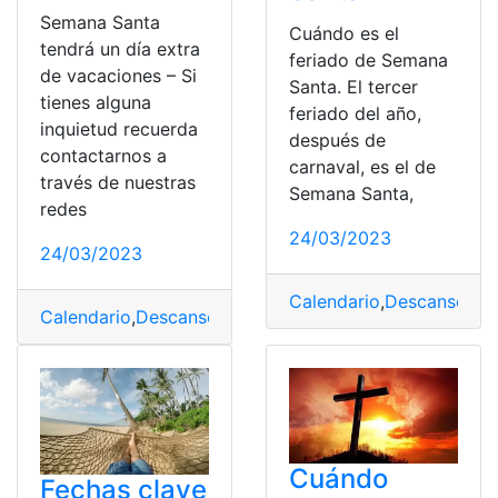
Semana Santa
Cuándo es el
tendrá un día extra
feriado de Semana
de vacaciones – Si
Santa. El tercer
tienes alguna
feriado del año,
inquietud recuerda
después de
contactarnos a
carnaval, es el de
través de nuestras
Semana Santa,
redes
24/03/2023
24/03/2023
Calendario
,
Descanso
,
Fer
Calendario
,
Descanso
,
México
,
Semana Santa
,
Vacacion
Cuándo
Fechas clave