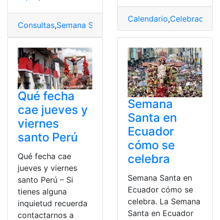
Calendario
,
Celebración
,
Consultas
,
Semana Santa
,
Significado
,
top2
Qué fecha
Semana
cae jueves y
Santa en
viernes
Ecuador
santo Perú
cómo se
Qué fecha cae
celebra
jueves y viernes
Semana Santa en
santo Perú – Si
Ecuador cómo se
tienes alguna
celebra. La Semana
inquietud recuerda
Santa en Ecuador
contactarnos a