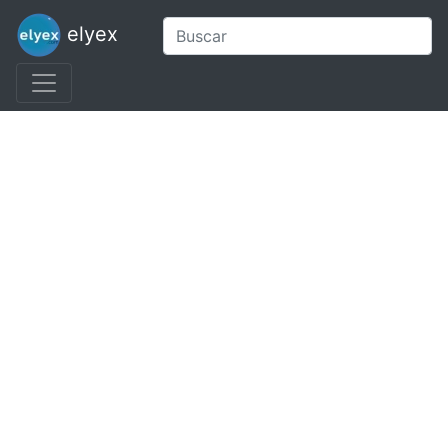
elyex