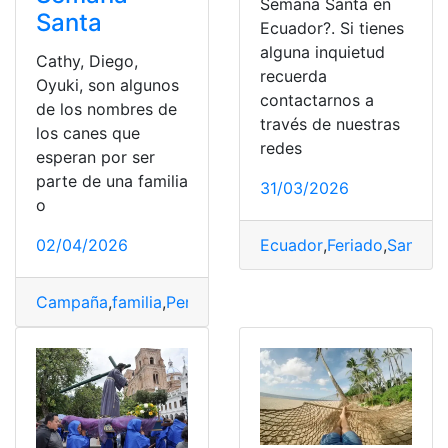
Semana Santa en
Santa
Ecuador?. Si tienes
alguna inquietud
Cathy, Diego,
recuerda
Oyuki, son algunos
contactarnos a
de los nombres de
través de nuestras
los canes que
redes
esperan por ser
parte de una familia
31/03/2026
o
02/04/2026
Ecuador
,
Feriado
,
Santa
,
S
Campaña
,
familia
,
Perritos
,
Quito
,
rescatados
,
Semana Sa