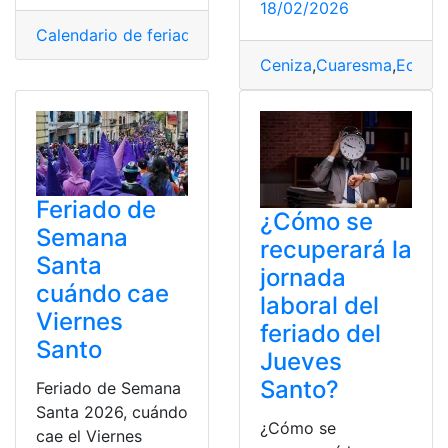
18/02/2026
Calendario de feriados
,
Feriados
,
Semana Santa
,
viernes
Ceniza
,
Cuaresma
,
Ecuad
Feriado de
¿Cómo se
Semana
recuperará la
Santa
jornada
cuándo cae
laboral del
Viernes
feriado del
Santo
Jueves
Santo?
Feriado de Semana
Santa 2026, cuándo
¿Cómo se
cae el Viernes