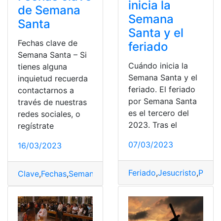
inicia la
de Semana
Semana
Santa
Santa y el
Fechas clave de
feriado
Semana Santa – Si
Cuándo inicia la
tienes alguna
Semana Santa y el
inquietud recuerda
feriado. El feriado
contactarnos a
por Semana Santa
través de nuestras
es el tercero del
redes sociales, o
2023. Tras el
regístrate
07/03/2023
16/03/2023
Feriado
,
Jesucristo
,
Pascu
Clave
,
Fechas
,
Semana Santa
,
Tradición
,
Vacaciones