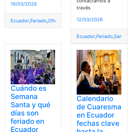
contactarnos a
19/03/2026
través
12/03/2026
Ecuador
,
Feriado
,
Oficiales
,
Semana Santa
Ecuador
,
Feriado
,
Santa
,
S
Cuándo es
Semana
Calendario
Santa y qué
de Cuaresma
días son
en Ecuador
feriado en
fechas clave
Ecuador
hasta la