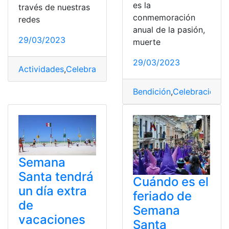
es la
través de nuestras
conmemoración
redes
anual de la pasión,
29/03/2023
muerte
29/03/2023
Actividades
,
Celebración
,
Día
,
Perú
,
Semana Santa
Bendición
,
Celebración
,
E
Semana
Santa tendrá
Cuándo es el
un día extra
feriado de
de
Semana
vacaciones
Santa