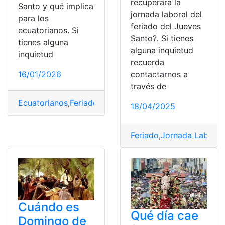
recuperará la
Santo y qué implica
jornada laboral del
para los
feriado del Jueves
ecuatorianos. Si
Santo?. Si tienes
tienes alguna
alguna inquietud
inquietud
recuerda
contactarnos a
16/01/2026
través de
Ecuatorianos
,
Feriado
,
implica
,
Semana
,
Semana Santa
,
V
18/04/2025
Feriado
,
Jornada Laboral
,
Cuándo es
Qué día cae
Domingo de