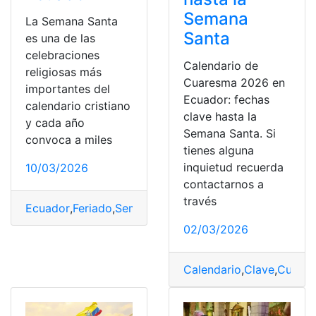
Semana
La Semana Santa
Santa
es una de las
celebraciones
Calendario de
religiosas más
Cuaresma 2026 en
importantes del
Ecuador: fechas
calendario cristiano
clave hasta la
y cada año
Semana Santa. Si
convoca a miles
tienes alguna
inquietud recuerda
10/03/2026
contactarnos a
través
Ecuador
,
Feriado
,
Semana
,
Semana Santa
02/03/2026
Calendario
,
Clave
,
Cuare