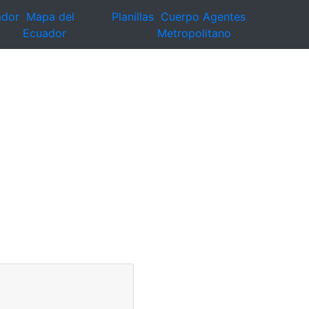
ador
Mapa del
Planillas
Cuerpo Agentes
Ecuador
Metropolitano