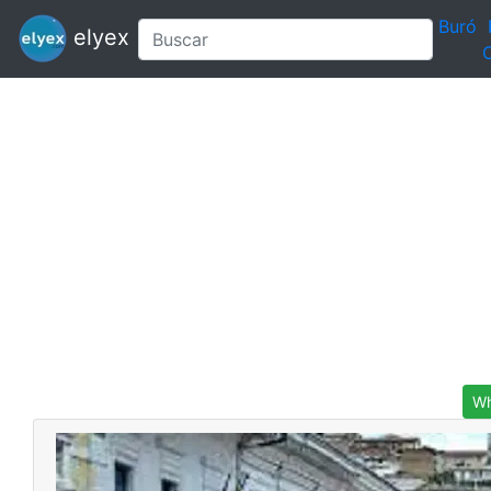
Buró
elyex
C
Wh