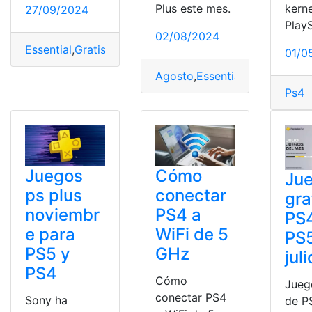
Plus este mes.
kerne
27/09/2024
Play
02/08/2024
Essential
,
Gratis
,
Juegos
,
Octubre
,
Playstation
,
Plus
,
Prem
01/0
Agosto
,
Essential
,
Gratis
,
Juego
Ps4
Juegos
Cómo
Ju
ps plus
conectar
gra
noviembr
PS4 a
PS
e para
WiFi de 5
PS
PS5 y
GHz
juli
PS4
Cómo
Jueg
conectar PS4
Sony ha
de P