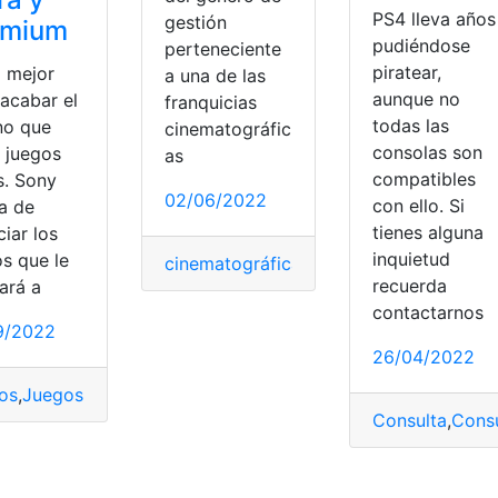
PS4 lleva años
gestión
emium
pudiéndose
perteneciente
piratear,
 mejor
a una de las
aunque no
 acabar el
franquicias
todas las
no que
cinematográfic
consolas son
r juegos
as
compatibles
s. Sony
02/06/2022
con ello. Si
a de
tienes alguna
iar los
inquietud
os que le
cinematográficas
,
Gamers
,
Jurassic Worl
recuerda
ará a
contactarnos
9/2022
26/04/2022
os
,
Juegos gratis
,
PlayStation Plus
,
PlayStation Plus Extra o
mware
,
Piratear
,
Ps4
Consulta
,
Consu