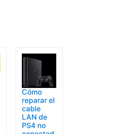
,
Plus
,
Premium
,
Ps4
,
Ps5
Cómo
reparar el
cable
LAN de
PS4 no
conectad