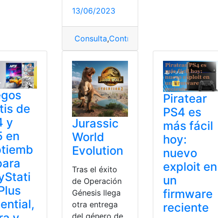
13/06/2023
Consulta
,
Controlador
,
Desconectado
,
Fi
egos
Piratear
tis de
PS4 es
4 y
Jurassic
más fácil
5 en
World
hoy:
ptiemb
Evolution
nuevo
para
exploit en
Tras el éxito
yStati
un
de Operación
Plus
firmware
Génesis llega
ential,
otra entrega
reciente
ra y
del género de