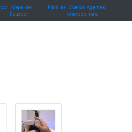
ador
Mapa del
Planillas
Cuerpo Agentes
Ecuador
Metropolitano