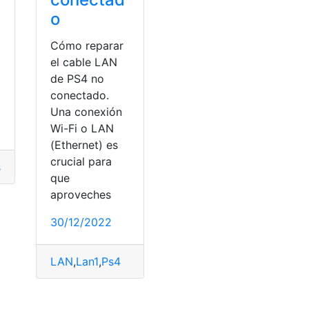
o
Cómo reparar
el cable LAN
a
de PS4 no
conectado.
Una conexión
Wi-Fi o LAN
(Ethernet) es
crucial para
 gratis
,
Playstation
,
PlayStation Plus
,
Ps4
,
Ps5
que
aproveches
30/12/2022
LAN
,
Lan1
,
Ps4