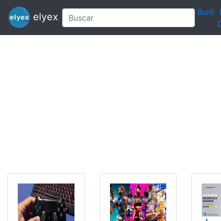
Buró
elyex
C