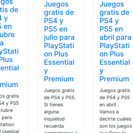
egos
Juegos
Juegos
tis de
gratis de
gratis de
4 y
PS4 y
PS4 y
5 en
PS5 en
PS5 en
ubre
julio para
abril para
ra
PlayStati
PlayStati
yStati
on Plus
on Plus
Plus
Essential
Essential
ential
y
y
Premium
Premium
emium
Juegos gratis
Juegos gratis
os gratis
de PS4 y PS5.
de PS4 y PS5
S4 y PS5
Si tienes
en abril .
ctubre
alguna
Vamos a
 para
inquietud
decirte cuáles
Station
recuerda
son los juegos
Essential