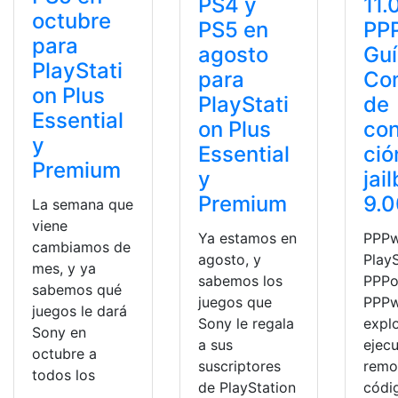
PS4 y
11.
octubre
PS5 en
PP
para
agosto
Gu
PlayStati
para
Co
on Plus
PlayStati
de
Essential
on Plus
con
y
Essential
ció
Premium
y
jai
Premium
9.
La semana que
viene
Ya estamos en
PPPw
cambiamos de
agosto, y
Play
mes, y ya
sabemos los
PPPo
sabemos qué
juegos que
PPPw
juegos le dará
Sony le regala
explo
Sony en
a sus
ejec
octubre a
suscriptores
remo
todos los
de PlayStation
códi