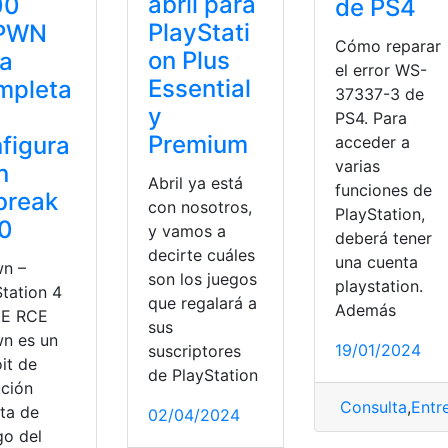
abril para
00
de PS4
PlayStati
PWN
Cómo reparar
on Plus
ía
el error WS-
Essential
mpleta
37337-3 de
y
PS4. Para
Premium
figura
acceder a
varias
n
Abril ya está
funciones de
lbreak
con nosotros,
PlayStation,
00
y vamos a
deberá tener
decirte cuáles
una cuenta
n –
son los juegos
playstation.
Station 4
que regalará a
Además
E RCE
sus
n es un
19/01/2024
suscriptores
it de
de PlayStation
ución
Consulta
,
Entr
ta de
02/04/2024
go del