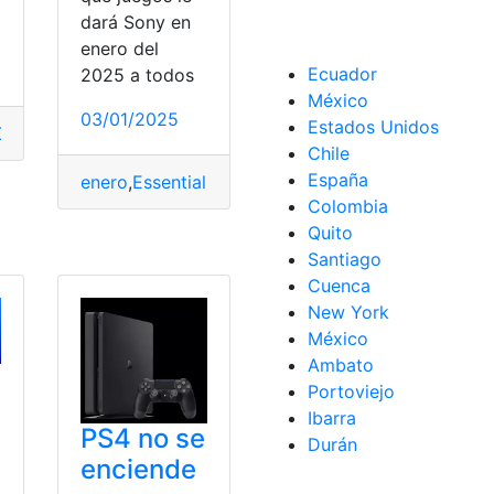
dará Sony en
enero del
Ecuador
2025 a todos
México
03/01/2025
Estados Unidos
Gratis
,
Juegos
,
Playstation
,
Plus
,
Premium
,
Ps4
,
Ps5
Chile
España
enero
,
Essential
,
Gratis
,
Juegos
,
Playstation
,
Plus
,
Pr
Colombia
Ps4
,
Ps5
n
,
Plus
,
Premium
,
Ps4
,
Ps5
Quito
Santiago
Cuenca
New York
México
Ambato
Portoviejo
Ibarra
PS4 no se
Durán
enciende