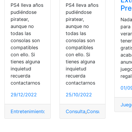
PS4 lleva años
PS4 lleva años
Pr
pudiéndose
pudiéndose
piratear,
piratear,
Nada
aunque no
aunque no
para
todas las
todas las
vera
consolas son
consolas son
tene
compatibles
compatibles
grati
con ello. Si
con ello. Si
acab
tienes alguna
tienes alguna
anunc
inquietud
inquietud
jueg
recuerda
recuerda
regal
contactarnos
contactarnos
01/0
29/12/2022
25/10/2022
Jueg
Entretenimiento
,
Internacionales
Consulta
,
Ps4
,
Consulta online
,
fir