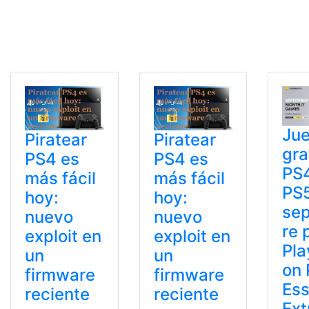
Ju
Piratear
Piratear
gra
PS4 es
PS4 es
PS
más fácil
más fácil
PS
hoy:
hoy:
se
nuevo
nuevo
re 
exploit en
exploit en
Pla
un
un
on 
firmware
firmware
Ess
reciente
reciente
Ext