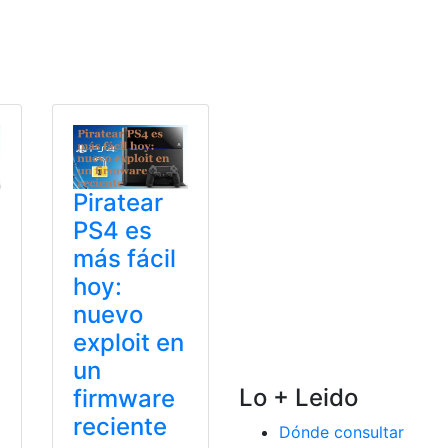
jos
,
PC
,
Ps4
Piratear
PS4 es
más fácil
hoy:
nuevo
exploit en
un
Lo + Leido
firmware
reciente
Dónde consultar