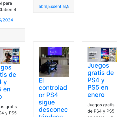
l para
abril
,
Essential
,
Gratis
,
Juegos
,
Playstation
Station 4
ium
,
Ps4
,
Ps5
5/2024
s
,
Playstation
,
Plus
,
Premium
,
Ps4
,
Ps5
Juegos
egos
gratis de
tis de
PS4 y
El
4 y
PS5 en
controlad
5 en
enero
or PS4
o
sigue
Juegos gratis
os gratis
desconec
de PS4 y PS5
S4 y PS5
tándose