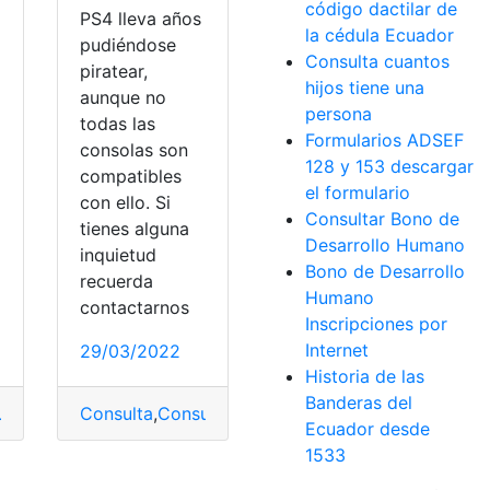
código dactilar de
PS4 lleva años
la cédula Ecuador
pudiéndose
Consulta cuantos
piratear,
hijos tiene una
aunque no
persona
todas las
Formularios ADSEF
consolas son
128 y 153 descargar
compatibles
el formulario
con ello. Si
Consultar Bono de
tienes alguna
Desarrollo Humano
inquietud
d Evolution
,
Tareas
,
Videojuegos
Bono de Desarrollo
recuerda
Humano
contactarnos
Inscripciones por
Internet
29/03/2022
Historia de las
 Premium
,
Ps4
,
Ps5
,
Servicio
Banderas del
Consulta
,
Consulta online
,
firmware
,
Piratear
lta online
,
firmware
,
Piratear
,
Ps4
Ecuador desde
1533