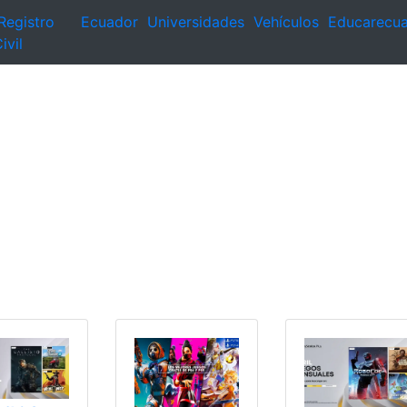
Registro
Ecuador
Universidades
Vehículos
Educarecu
ivil