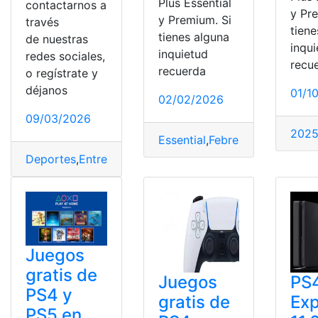
Plus Essential
contactarnos a
y Pr
y Premium. Si
través
tiene
tienes alguna
de nuestras
inqu
inquietud
redes sociales,
recu
recuerda
o regístrate y
déjanos
01/1
02/02/2026
09/03/2026
202
Essential
,
Febrero
,
Gratis
,
Jueg
Deportes
,
Entretenimiento
,
Internacionales
,
Ps4
Juegos
gratis de
Juegos
PS
PS4 y
gratis de
Exp
PS5 en