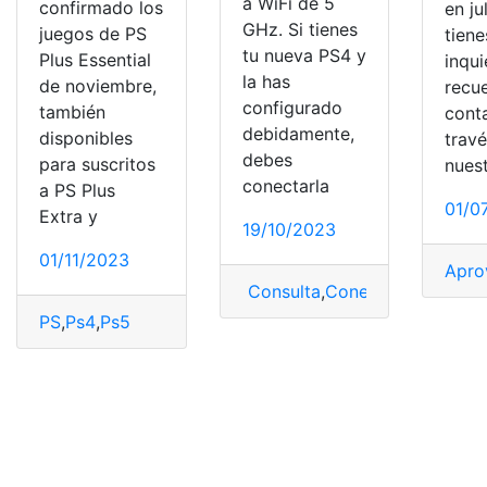
a WiFi de 5
confirmado los
en ju
GHz. Si tienes
juegos de PS
tiene
tu nueva PS4 y
Plus Essential
inqu
la has
de noviembre,
recu
configurado
también
cont
debidamente,
disponibles
trav
debes
para suscritos
nues
conectarla
a PS Plus
01/0
Extra y
19/10/2023
01/11/2023
Apro
Consulta
,
Conectar
,
Ps4
,
WiFi
PS
,
Ps4
,
Ps5