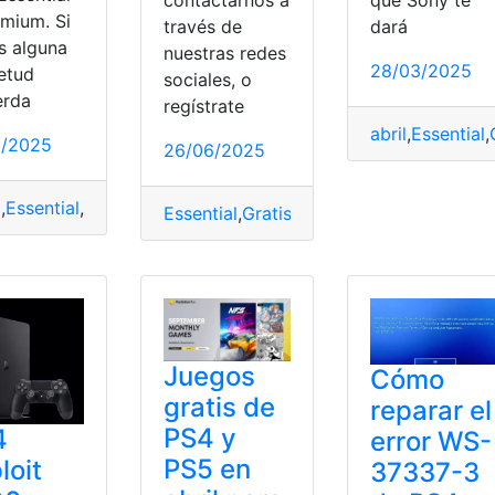
contactarnos a
que Sony te
emium. Si
través de
dará
s alguna
nuestras redes
28/03/2025
ietud
sociales, o
erda
regístrate
abril
,
Essential
,
0/2025
26/06/2025
5
,
Essential
,
Gratis
,
Juegos
,
Octubre
,
Playstation
,
Plus
,
Premium
,
Essential
,
Gratis
,
Juegos
,
Julio
,
Playstatio
os
,
Playstation
,
Plus
,
Premium
,
Ps4
,
Ps5
Juegos
Cómo
gratis de
reparar el
PS4 y
4
error WS-
PS5 en
loit
37337-3