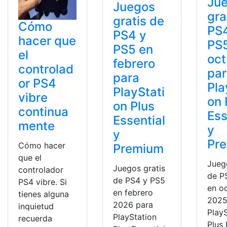
Ju
Juegos
gra
gratis de
Cómo
PS
PS4 y
hacer que
PS
PS5 en
el
oct
febrero
controlad
pa
para
or PS4
Pla
PlayStati
vibre
on 
on Plus
continua
Ess
Essential
mente
y
y
Pr
Cómo hacer
Premium
que el
Jueg
Juegos gratis
controlador
de P
de PS4 y PS5
PS4 vibre. Si
en o
en febrero
tienes alguna
2025
2026 para
inquietud
Play
PlayStation
recuerda
Plus 