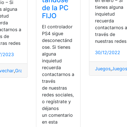
en enero – Si
lio – Si
de la PC
tienes alguna
s alguna
inquietud
FIJO
ietud
recuerda
erda
El controlador
contactarnos 
actarnos a
PS4 sigue
través de
és de
desconectánd
nuestras redes
tras redes
ose. Si tienes
30/12/2022
alguna
7/2023
inquietud
recuerda
Juegos
,
Juegos
vechar
,
Gratis
,
Juegos
,
Oportunidad
,
Ps4
,
Ps5
contactarnos a
través
de nuestras
redes sociales,
o regístrate y
déjanos
un comentario
en esta