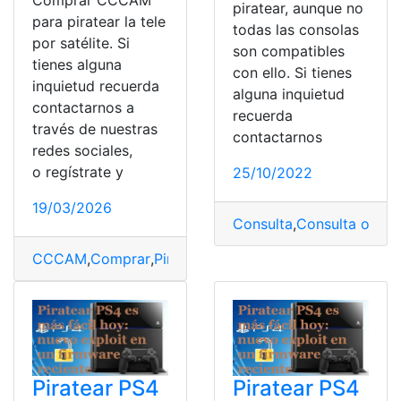
Comprar CCCAM
piratear, aunque no
para piratear la tele
todas las consolas
por satélite. Si
son compatibles
tienes alguna
con ello. Si tienes
inquietud recuerda
alguna inquietud
contactarnos a
recuerda
través de nuestras
contactarnos
redes sociales,
o regístrate y
25/10/2022
19/03/2026
Consulta
,
Consulta online
CCCAM
,
Comprar
,
Piratear
,
Satélite
,
Tele
Piratear PS4
Piratear PS4