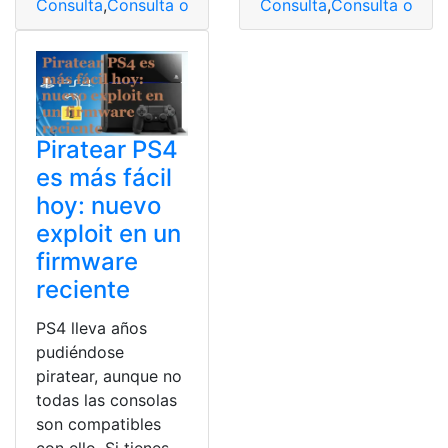
Consulta
,
Consulta online
Consulta
,
Consulta online
,
firmware
,
Piratear
,
Ps4
Piratear PS4
es más fácil
hoy: nuevo
exploit en un
firmware
reciente
PS4 lleva años
pudiéndose
piratear, aunque no
todas las consolas
son compatibles