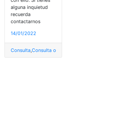
con ello. Si tienes
alguna inquietud
recuerda
contactarnos
14/01/2022
Consulta
,
Consulta online
,
firmware
,
Piratear
,
Ps4