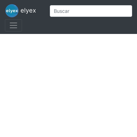
elyex