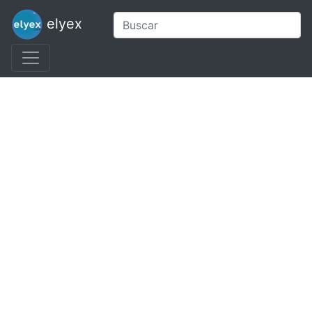
elyex