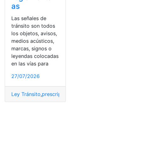
as
Las señales de
tránsito son todos
los objetos, avisos,
medios acústicos,
marcas, signos o
leyendas colocadas
en las vías para
27/07/2026
Ley Tránsito
,
prescriptivas
,
preventivas
,
Señales
,
Señales