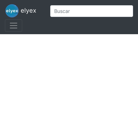
elyex