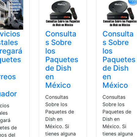
vicios
Consulta
Consulta
tales
s Sobre
s Sobre
regará
los
los
quetes
Paquetes
Paquetes
de Dish
de Dish
rreos
en
en
México
México
uador
Consultas
Consultas
Sobre los
Sobre los
cios
Paquetes de
Paquetes de
ales
Dish en
Dish en
egará
México. Si
México. Si
etes de
tienes alguna
tienes alguna
eos del