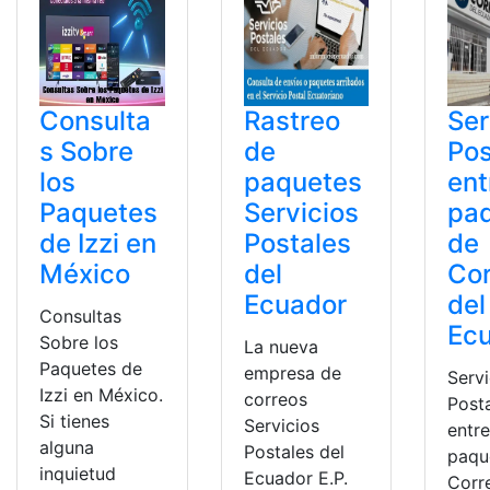
Consulta
Rastreo
Ser
s Sobre
de
Pos
los
paquetes
ent
Paquetes
Servicios
pa
de Izzi en
Postales
de
México
del
Co
Ecuador
del
Consultas
Ec
Sobre los
La nueva
Paquetes de
empresa de
Servi
Izzi en México.
correos
Post
Si tienes
Servicios
entr
alguna
Postales del
paqu
inquietud
Ecuador E.P.
Corr