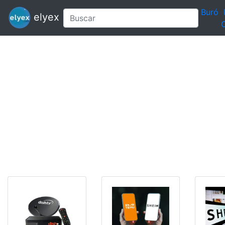
Buró
elyex
C