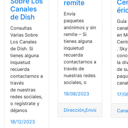
Sobre Los
Ce
remite
Canales
éri
Envía
de Dish
paquetes
Guía
anónimos y sin
Consultas
cana
remite – Si
Varias Sobre
en M
tienes alguna
Los Canales
Cent
inquietud
de Dish. Si
. Sky
recuerda
tienes alguna
cono
contactarnos a
inquietud
la di
través de
recuerda
de s
nuestras redes
contactarnos a
paqu
sociales, o
través
canal
de nuestras
19/08/2023
17/0
redes sociales,
o regístrate y
Dirección
,
Enviar
,
envío
,
Españ
déjanos
Cana
18/12/2023