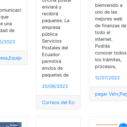
bienvenido a
enviará y
comunicaci
uno de las
recibirá
 que
mejores web
paquetes. La
ce una
de finanzas de
empresa
edad de
todo el
pública
internet.
Servicios
5/2023
Podrás
Postales del
conocer todos
Ecuador
esa
,
Equipos
,
México
,
Paquetes
,
Usuario
los trámites,
permitirá
procesos,
envíos de
paquetes de
12/07/2022
20/08/2022
vientrega
,
sucursal
pagar Vetv
,
Pa
Correos del Ecuador
,
Ecuador
,
Empresa
,