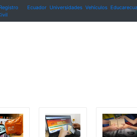
Registro
Ecuador
Universidades
Vehículos
Educarecu
ivil