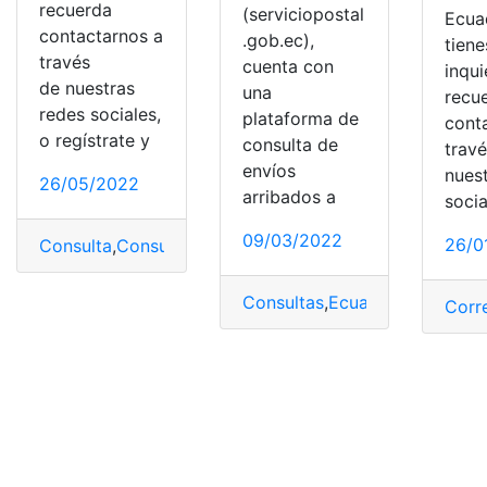
recuerda
(serviciopostal
Ecuad
contactarnos a
.gob.ec),
tiene
través
cuenta con
inqu
de nuestras
una
recu
redes sociales,
plataforma de
cont
o regístrate y
consulta de
trav
envíos
nues
26/05/2022
arribados a
socia
09/03/2022
26/0
Consulta
,
Consultas
,
IZZI
,
México
,
Paquete
Consultas
,
Ecuador
,
Paquetes
,
Corr