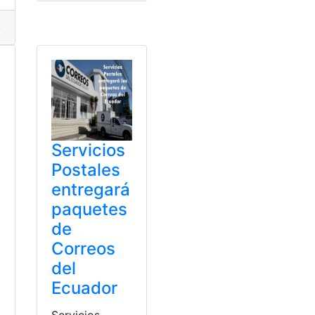
ft
,
VIP
iones
,
grandes
,
microsoft word
,
Partes
,
Word
Servicios
Postales
entregará
paquetes
de
Correos
del
Ecuador
Servicios