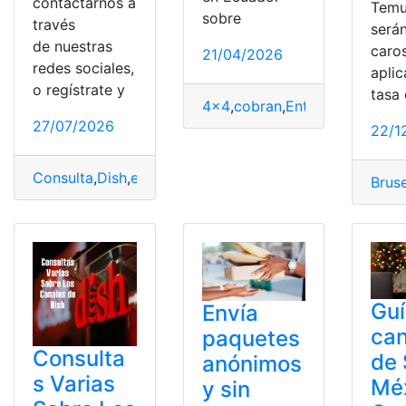
contactarnos a
Temu
sobre
través
será
de nuestras
caro
21/04/2026
redes sociales,
aplic
o regístrate y
tasa
4x4
,
cobran
,
Entretenimiento
,
i
27/07/2026
22/1
Consulta
,
Dish
,
envío
,
México
,
Paquete
Brus
Guí
Envía
can
paquetes
Consulta
de 
anónimos
s Varias
Méx
y sin