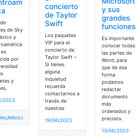
Microsoft
ntroam
concierto
y sus
ca
de Taylor
grandes
Swift
 de
funciones
les de Sky
Los paquetes
éxico y
Es importante
VIP para el
roamérica
conocer todas
concierto de
 es
las partes de
Taylor Swift –
cida por
Word, para
Si tienes
versidad
que de esa
alguna
us
forma
inquietud
etes y
podamos
recuerda
es,
redactar
contactarnos a
documento
8/2023
través de
más
nuestras
ordenados y
a
,
Paquetes
,
Servicios
les
,
México
,
Paquetes
,
Servicio
,
Usuario
precisos.
19/06/2023
13/06/2023