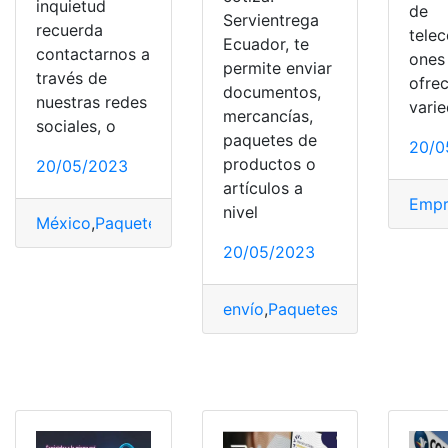
inquietud
de
Servientrega
recuerda
tele
Ecuador, te
contactarnos a
ones
permite enviar
través de
ofre
documentos,
nuestras redes
vari
mercancías,
sociales, o
paquetes de
20/0
productos o
20/05/2023
artículos a
Empr
nivel
México
,
Paquete
,
promociones
,
Tarifas
,
Unefon
20/05/2023
envío
,
Paquetes
,
Productos
,
Ser