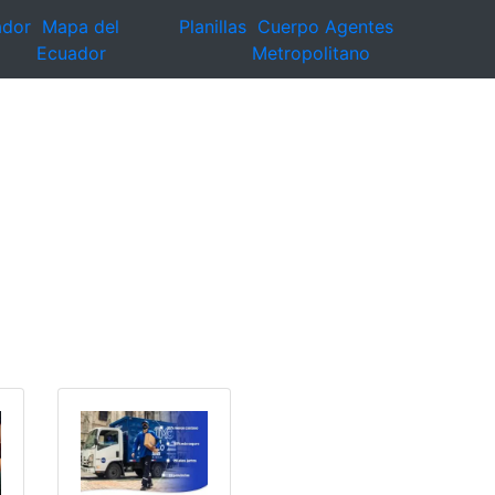
ador
Mapa del
Planillas
Cuerpo Agentes
Ecuador
Metropolitano