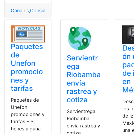
Canales
,
Consultas
,
Dish
,
México
,
Paquete
Paquetes
Des
de
ón 
Servientr
Unefon
pa
ega
promocio
de 
Riobamba
nes y
en
envía
tarifas
Mé
rastrea y
cotiza
Paquetes de
Desc
Unefon
los 
Servientrega
promociones y
de iz
Riobamba
tarifas – Si
Méxic
envía rastrea y
tienes alguna
una 
cotiza.