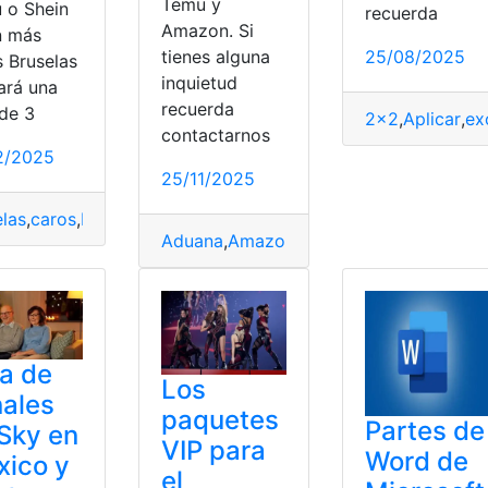
Temu y
 o Shein
recuerda
Amazon. Si
n más
tienes alguna
25/08/2025
s Bruselas
inquietud
ará una
recuerda
 de 3
2x2
,
Aplicar
,
ex
mportados
,
Paquetes
,
Shein
,
Tasa
,
Temu
contactarnos
2/2025
25/11/2025
elas
,
caros
,
Euros
,
Paquetes
,
pequeños
,
Shein
,
Tasa
,
Temu
,
Tiend
Aduana
,
Amazon
,
entrega
,
Paquetes
,
retr
a de
Los
ales
paquetes
Partes de
Sky en
VIP para
Word de
ico y
el