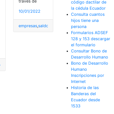
través de
código dactilar de
la cédula Ecuador
10/01/2022
Consulta cuantos
a
hijos tiene una
empresas
,
saldos
,
Telcel
,
Telecomunicaciones
,
teléf
persona
Formularios ADSEF
128 y 153 descargar
el formulario
Consultar Bono de
Desarrollo Humano
Bono de Desarrollo
México
,
Paquetes
Humano
Inscripciones por
Internet
Historia de las
Banderas del
Ecuador desde
1533