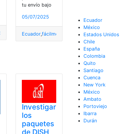
tu envío bajo
05/07/2025
Ecuador
México
oneración
,
Paquetes
,
Postales
Ecuador
,
fácilmente
,
Paquetes
,
Rastrear
,
Tramaco
Estados Unidos
Chile
España
Colombia
as
Quito
asos
,
Temu
Santiago
Cuenca
New York
México
Ambato
Investigar
Portoviejo
Ibarra
los
Durán
paquetes
de DISH