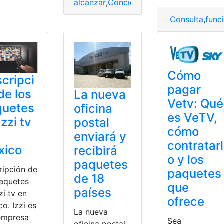
alcanzar
,
Concierto
,
Paquetes
,
Taylor Swi
Consulta
,
func
Cómo
cripci
pagar
de los
La nueva
Vetv: Qué
quetes
oficina
es VeTV,
izzi tv
postal
cómo
enviará y
contratarl
xico
recibirá
o y los
paquetes
ripción de
paquetes
de 18
paquetes
que
países
zi tv en
ofrece
o. Izzi es
La nueva
empresa
Sea
oficina postal