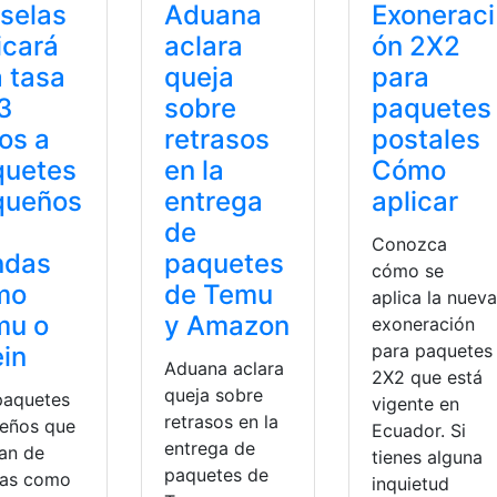
selas
Aduana
Exoneraci
icará
aclara
ón 2X2
 tasa
queja
para
3
sobre
paquetes
os a
retrasos
postales
quetes
en la
Cómo
queños
entrega
aplicar
de
Conozca
ndas
paquetes
cómo se
mo
de Temu
aplica la nueva
mu o
y Amazon
exoneración
para paquetes
in
Aduana aclara
2X2 que está
queja sobre
paquetes
vigente en
retrasos en la
eños que
Ecuador. Si
entrega de
an de
tienes alguna
paquetes de
das como
inquietud