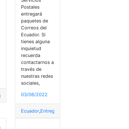
Postales
entregará
paquetes de
Correos del
Ecuador. Si
tienes alguna
inquietud
recuerda
contactarnos a
través de
nuestras redes
sociales,
03/06/2022
gos
,
Paquetes
,
Servicio en línea
,
Servicios
empresa ecuatoriana
,
empresa pública Servicios Postales
,
of
Ecuador
,
Entregas
,
Paquete
,
Postales
,
Servicios