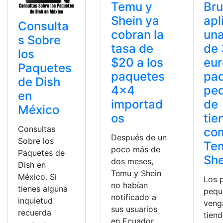
Temu y
Bru
Shein ya
apl
Consulta
cobran la
una
s Sobre
tasa de
de 
los
$20 a los
eur
Paquetes
paquetes
pa
de Dish
4×4
pe
en
importad
de
México
os
tie
Consultas
co
Después de un
Sobre los
Te
poco más de
Paquetes de
She
dos meses,
Dish en
Temu y Shein
México. Si
Los 
no habían
tienes alguna
pequ
notificado a
inquietud
veng
sus usuarios
recuerda
tien
en Ecuador