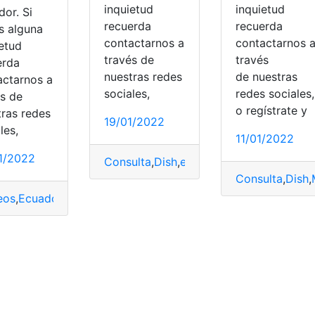
inquietud
inquietud
or. Si
recuerda
recuerda
s alguna
contactarnos a
contactarnos 
ietud
través de
través
erda
nuestras redes
de nuestras
actarnos a
sociales,
redes sociales,
és de
o regístrate y
tras redes
19/01/2022
les,
11/01/2022
1/2022
Consulta
,
Dish
,
envío
,
México
,
Paquetes
Consulta
,
Dish
,
Rastreo
,
top2
eos
,
Ecuador
,
Entregas
,
Paquete
,
Postales
,
Servicios