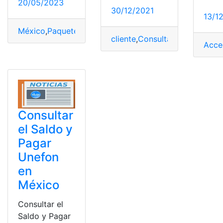
20/05/2023
30/12/2021
13/1
México
,
Paquete
,
promociones
,
Tarifas
,
Unefon
cliente
,
Consulta
,
México
,
núme
Acce
Consultar
el Saldo y
Pagar
Unefon
en
México
Consultar el
Saldo y Pagar