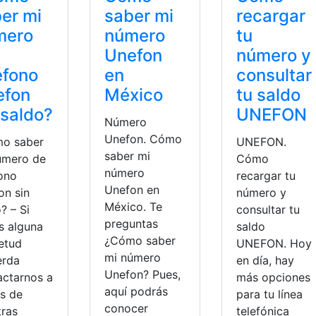
er mi
saber mi
recargar
mero
número
tu
Unefon
número y
éfono
en
consultar
efon
México
tu saldo
 saldo?
UNEFON
Número
Unefon. Cómo
o saber
UNEFON.
saber mi
úmero de
Cómo
número
fono
recargar tu
Unefon en
on sin
número y
México. Te
? – Si
consultar tu
preguntas
s alguna
saldo
¿Cómo saber
ietud
UNEFON. Hoy
mi número
erda
en día, hay
Unefon? Pues,
actarnos a
más opciones
aquí podrás
és de
para tu línea
conocer
tras
telefónica