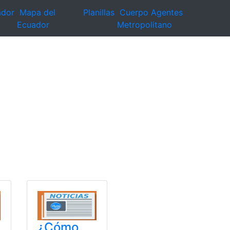
ador
Mapa del
Planillas
Cuerpo Agentes
Ecuador
Metropolitano
¿Cómo