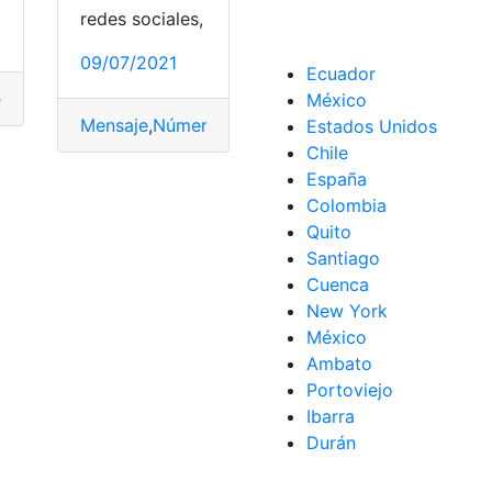
redes sociales,
09/07/2021
Ecuador
r
,
Número de teléfono
,
Saldo
,
solicitar
,
Unefon
,
Plan
,
telefonía
,
top2
,
Unefon
México
Mensaje
,
Números
,
Saldo
,
Teléfonos
,
Unefon
Estados Unidos
Chile
España
Colombia
Quito
Santiago
Cuenca
New York
México
Ambato
Portoviejo
Ibarra
Durán