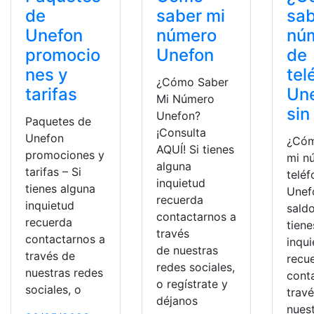
de
saber mi
sab
Unefon
número
nú
promocio
Unefon
de
nes y
tel
¿Cómo Saber
tarifas
Un
Mi Número
sin
Unefon?
Paquetes de
¡Consulta
Unefon
¿Cóm
AQUÍ! Si tienes
promociones y
mi n
alguna
tarifas – Si
telé
inquietud
tienes alguna
Unef
recuerda
inquietud
saldo
contactarnos a
recuerda
tiene
través
contactarnos a
inqu
de nuestras
través de
recu
redes sociales,
nuestras redes
cont
o regístrate y
sociales, o
trav
déjanos
nues