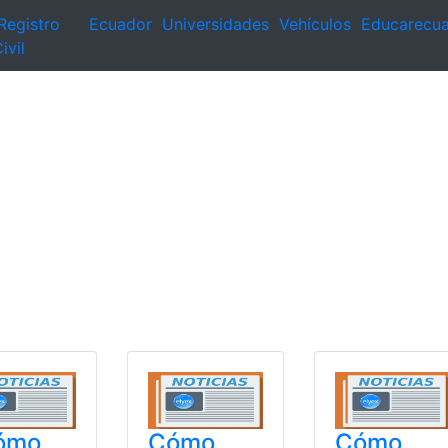
Registro
Ecuador
Universidades
Vehículos
Educarecu
ivil
ómo
Cómo
Cómo